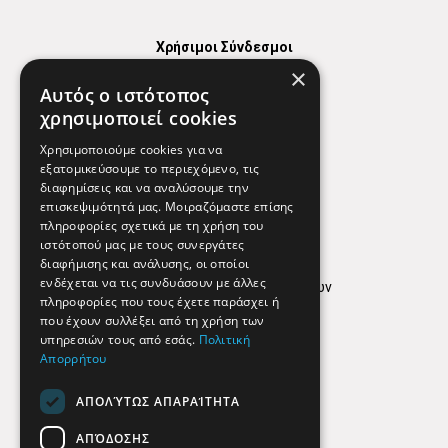
Χρήσιμοι Σύνδεσμοι
×
Χάρτης
Αυτός ο ιστότοπος
Χρήσιμα Τηλέφωνα
χρησιμοποιεί cookies
Εφημερεύοντα Φαρμακεία
Χρησιμοποιούμε cookies για να
εξατομικεύσουμε το περιεχόμενο, τις
διαφημίσεις και να αναλύσουμε την
επισκεψιμότητά μας. Μοιραζόμαστε επίσης
Απόρρητο
πληροφορίες σχετικά με τη χρήση του
ιστότοπού μας με τους συνεργάτες
Όροι Χρήσης
διαφήμισης και ανάλυσης, οι οποίοι
ενδέχεται να τις συνδυάσουν με άλλες
Πολιτική προστασίας δεδομένων
πληροφορίες που τους έχετε παράσχει ή
Findhere
που έχουν συλλέξει από τη χρήση των
υπηρεσιών τους από εσάς.
Πολιτική
Απορρήτου
Social Media
ΑΠΟΛΎΤΩΣ ΑΠΑΡΑΊΤΗΤΑ
ΑΠΌΔΟΣΗΣ