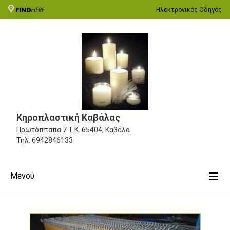
Ηλεκτρονικός Οδηγός
Κηροπλαστική Καβάλας
Πρωτόππαπα 7
Τ.Κ. 65404, Καβάλα
Τηλ.
6942846133
Μενού