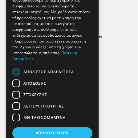
εξατομικεύσουμε το περιεχόμενο, τις
διαφημίσεις και να αναλύσουμε την
επισκεψιμότητά μας. Μοιραζόμαστε επίσης
Απόρρητο
πληροφορίες σχετικά με τη χρήση του
ιστότοπού μας με τους συνεργάτες
Όροι Χρήσης
διαφήμισης και ανάλυσης, οι οποίοι
ενδέχεται να τις συνδυάσουν με άλλες
Πολιτική προστασίας δεδομένων
πληροφορίες που τους έχετε παράσχει ή
Findhere
που έχουν συλλέξει από τη χρήση των
υπηρεσιών τους από εσάς.
Πολιτική
Απορρήτου
Social Media
ΑΠΟΛΎΤΩΣ ΑΠΑΡΑΊΤΗΤΑ
ΑΠΌΔΟΣΗΣ
ΣΤΌΧΕΥΣΗΣ
ΛΕΙΤΟΥΡΓΙΚΌΤΗΤΑΣ
ΜΗ ΤΑΞΙΝΟΜΗΜΈΝΑ
ΑΠΟΔΟΧΉ ΌΛΩΝ