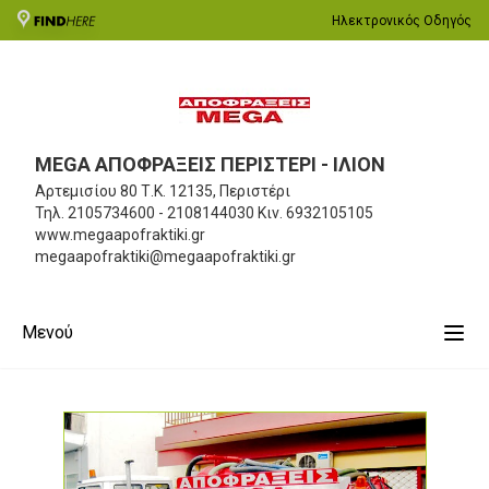
Ηλεκτρονικός Οδηγός
MEGA ΑΠΟΦΡΑΞΕΙΣ ΠΕΡΙΣΤΕΡΙ - ΙΛΙΟΝ
Αρτεμισίου 80
Τ.Κ. 12135, Περιστέρι
Τηλ.
2105734600 - 2108144030
Κιν.
6932105105
www.megaapofraktiki.gr
megaapofraktiki@megaapofraktiki.gr
Μενού