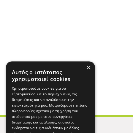
×
Αυτός ο ιστότοπος
χρησιμοποιεί cookies
Χρησιμοποιούμε cookies για να
εξατομικεύσουμε το περιεχόμενο, τις
διαφημίσεις και να αναλύσουμε την
επισκεψιμότητά μας. Μοιραζόμαστε επίσης
πληροφορίες σχετικά με τη χρήση του
ιστότοπού μας με τους συνεργάτες
διαφήμισης και ανάλυσης, οι οποίοι
ενδέχεται να τις συνδυάσουν με άλλες