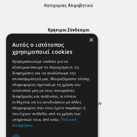
Κατηγορίες Αλφαβητικά
Χρήσιμοι Σύνδεσμοι
×
Χάρτης
Αυτός ο ιστότοπος
Χρήσιμα Τηλέφωνα
χρησιμοποιεί cookies
Εφημερεύοντα Φαρμακεία
Χρησιμοποιούμε cookies για να
εξατομικεύσουμε το περιεχόμενο, τις
διαφημίσεις και να αναλύσουμε την
επισκεψιμότητά μας. Μοιραζόμαστε επίσης
Απόρρητο
πληροφορίες σχετικά με τη χρήση του
ιστότοπού μας με τους συνεργάτες
Όροι Χρήσης
διαφήμισης και ανάλυσης, οι οποίοι
ενδέχεται να τις συνδυάσουν με άλλες
Πολιτική προστασίας δεδομένων
πληροφορίες που τους έχετε παράσχει ή
Findhere
που έχουν συλλέξει από τη χρήση των
υπηρεσιών τους από εσάς.
Πολιτική
Απορρήτου