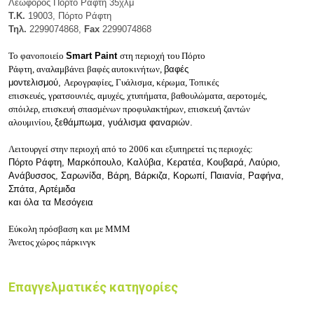
Λεωφόρος Πόρτο Ράφτη 35χλμ
Τ.Κ.
19003, Πόρτο Ράφτη
Τηλ.
2299074868,
Fax
2299074868
Το φανοποιείο
Smart Paint
στη περιοχή του Πόρτο
Ράφτη,
αναλαμβάνει
βαφές αυτοκινήτων,
βαφές
μοντελισμού,
Αερογραφίες,
Γυάλισμα, κέρωμα,
Τοπικές
επισκευές,
γρατσουνιές, αμυχές,
χτυπήματα, βαθουλώματα,
αεροτομές,
σπόιλερ,
επισκευή σπασμένων προφυλακτήρων,
επισκευή ζαντών
αλουμινίου,
ξεθάμπωμα, γυάλισμα φαναριών.
Λειτουργεί στην περιοχή από το 2006 και εξυπηρετεί τις περιοχές:
Πόρτο Ράφτη, Μαρκόπουλο, Καλύβια, Κερατέα, Κουβαρά, Λαύριο,
Ανάβυσσος, Σαρωνίδα, Βάρη, Βάρκιζα, Κορωπί, Παιανία,
Ραφήνα,
Σπάτα, Αρτέμιδα
και όλα τα Μεσόγεια
Εύκολη πρόσβαση και με ΜΜΜ
Άνετος χώρος πάρκινγκ
Επαγγελματικές κατηγορίες