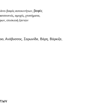
άνει
βαφές αυτοκινήτων,
βαφές
ρατσουνιές, αμυχές,
χτυπήματα,
ήρων,
επισκευή ζαντών
ιο, Ανάβυσσος, Σαρωνίδα, Βάρη, Βάρκιζα,
ήτων