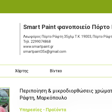
Smart Paint φανοποιείο Πόρτο
Λεωφόρος Πόρτο Ράφτη 35χλμ
Τ.Κ. 19003, Πόρτο Ράφ
Τηλ.
2299074868
www.smartpaint.gr
smartpaint35x@gmail.com
ς
Χάρτης
Βίντεο
Περιποίηση & μικροδιορθώσεις χρώματ
Ράφτη, Μαρκόπουλο
Υπηρεσίες - Προϊόντα