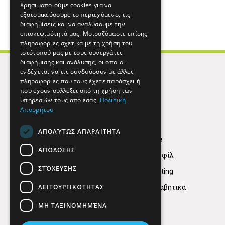
Χρησιμοποιούμε cookies για να
εξατομικεύσουμε το περιεχόμενο, τις
διαφημίσεις και να αναλύσουμε την
επισκεψιμότητά μας. Μοιραζόμαστε επίσης
πληροφορίες σχετικά με τη χρήση του
ιστότοπού μας με τους συνεργάτες
διαφήμισης και ανάλυσης, οι οποίοι
ενδέχεται να τις συνδυάσουν με άλλες
πληροφορίες που τους έχετε παράσχει ή
που έχουν συλλέξει από τη χρήση των
υπηρεσιών τους από εσάς.
Πολιτική
Απορρήτου
ΑΠΟΛΎΤΩΣ ΑΠΑΡΑΊΤΗΤΑ
Find Here
ΑΠΌΔΟΣΗΣ
Εταιρικό Προφίλ
ΣΤΌΧΕΥΣΗΣ
Digital marketing
ΛΕΙΤΟΥΡΓΙΚΌΤΗΤΑΣ
Κατηγορίες Αλφαβητικά
ΜΗ ΤΑΞΙΝΟΜΗΜΈΝΑ