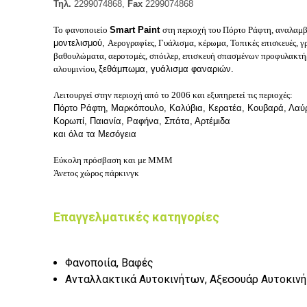
Τηλ.
2299074868,
Fax
2299074868
Το φανοποιείο
Smart Paint
στη περιοχή του Πόρτο Ράφτη,
αναλαμβ
μοντελισμού,
Αερογραφίες,
Γυάλισμα, κέρωμα,
Τοπικές επισκευές,
γ
βαθουλώματα,
αεροτομές, σπόιλερ,
επισκευή σπασμένων προφυλακτ
αλουμινίου,
ξεθάμπωμα, γυάλισμα φαναριών.
Λειτουργεί στην περιοχή από το 2006 και εξυπηρετεί τις περιοχές:
Πόρτο Ράφτη, Μαρκόπουλο, Καλύβια, Κερατέα, Κουβαρά, Λαύρ
Κορωπί, Παιανία,
Ραφήνα, Σπάτα, Αρτέμιδα
και όλα τα Μεσόγεια
Εύκολη πρόσβαση και με ΜΜΜ
Άνετος χώρος πάρκινγκ
Επαγγελματικές κατηγορίες
Φανοποιία, Βαφές
Ανταλλακτικά Αυτοκινήτων, Αξεσουάρ Αυτοκιν