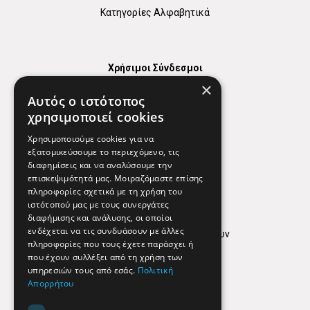
Κατηγορίες Αλφαβητικά
Χρήσιμοι Σύνδεσμοι
×
Χάρτης
Αυτός ο ιστότοπος
Χρήσιμα Τηλέφωνα
χρησιμοποιεί cookies
Εφημερεύοντα Φαρμακεία
Χρησιμοποιούμε cookies για να
εξατομικεύσουμε το περιεχόμενο, τις
διαφημίσεις και να αναλύσουμε την
επισκεψιμότητά μας. Μοιραζόμαστε επίσης
Απόρρητο
πληροφορίες σχετικά με τη χρήση του
ιστότοπού μας με τους συνεργάτες
Όροι Χρήσης
διαφήμισης και ανάλυσης, οι οποίοι
ενδέχεται να τις συνδυάσουν με άλλες
Πολιτική προστασίας δεδομένων
πληροφορίες που τους έχετε παράσχει ή
Findhere
που έχουν συλλέξει από τη χρήση των
υπηρεσιών τους από εσάς.
Πολιτική
Απορρήτου