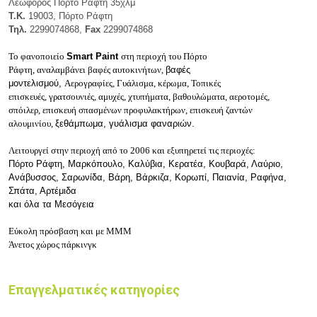
Λεωφόρος Πόρτο Ράφτη 35χλμ
Τ.Κ.
19003, Πόρτο Ράφτη
Τηλ.
2299074868,
Fax
2299074868
Το φανοποιείο
Smart Paint
στη περιοχή του Πόρτο
Ράφτη,
αναλαμβάνει
βαφές αυτοκινήτων,
βαφές
μοντελισμού,
Αερογραφίες,
Γυάλισμα, κέρωμα,
Τοπικές
επισκευές,
γρατσουνιές, αμυχές,
χτυπήματα, βαθουλώματα,
αεροτομές,
σπόιλερ,
επισκευή σπασμένων προφυλακτήρων,
επισκευή ζαντών
αλουμινίου,
ξεθάμπωμα, γυάλισμα φαναριών.
Λειτουργεί στην περιοχή από το 2006 και εξυπηρετεί τις περιοχές:
Πόρτο Ράφτη, Μαρκόπουλο, Καλύβια, Κερατέα, Κουβαρά, Λαύριο,
Ανάβυσσος, Σαρωνίδα, Βάρη, Βάρκιζα, Κορωπί, Παιανία,
Ραφήνα,
Σπάτα, Αρτέμιδα
και όλα τα Μεσόγεια
Εύκολη πρόσβαση και με ΜΜΜ
Άνετος χώρος πάρκινγκ
Επαγγελματικές κατηγορίες