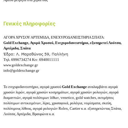
Γενικές πληροφορίες
ΑΓΟΡΑ ΧΡΥΣΟΥ ΑΡΤΕΜΙΔΑ, ΕΝΕΧΥΡΟΔΑΝΕΙΣΤΗΡΙΑ ΣΠΑΤΑ:
Gold Exchange
, Αγορά Χρυσού, Ενεχυροδανειστήριο, εξυπηρετεί Λούτσα,
Αρτέμιδα, Σπάτα
Τηλ.
6996734274
Κιν.
6940011111
www.goldexchange.gr
info@goldexchange.gr
Το ενεχυροδανειστήριο, αγορά χρυσού
Gold Exchange
αναλαμβάνει
αγορά
χρυσών λιρών, αγορά χρυσών κοσμημάτων, αγορά χρυσών ρολογιών, αγορά
διαμαντιών, αγορά πολύτιμων λίθων, venetico, gold watches, εκτιμήσεις
πολύτιμων αντικειμένων,
λίρες, χρυσαφικά, ρολόγια, νομίσματα, σκεύη,
πολύτιμους λίθους, αγορά ρολογιών Rolex, Cartier κ.α. εξυπηρετώντας Σπάτα,
Λούτσα, Αρτέμιδα, Βραυρώνα κ.α.