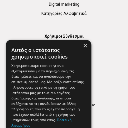
Digital marketing
Κατηγορίες Αλφαβητικά
Χρήσιμοι Σύνδεσμοι
×
Χάρτης
Αυτός ο ιστότοπος
Χρήσιμα Τηλέφωνα
χρησιμοποιεί cookies
Εφημερεύοντα Φαρμακεία
Χρησιμοποιούμε cookies για να
εξατομικεύσουμε το περιεχόμενο, τις
διαφημίσεις και να αναλύσουμε την
επισκεψιμότητά μας. Μοιραζόμαστε επίσης
Απόρρητο
πληροφορίες σχετικά με τη χρήση του
ιστότοπού μας με τους συνεργάτες
Όροι Χρήσης
διαφήμισης και ανάλυσης, οι οποίοι
ενδέχεται να τις συνδυάσουν με άλλες
Πολιτική προστασίας δεδομένων
πληροφορίες που τους έχετε παράσχει ή
Findhere
που έχουν συλλέξει από τη χρήση των
υπηρεσιών τους από εσάς.
Πολιτική
Απορρήτου