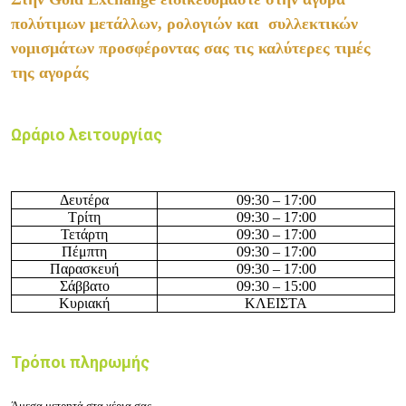
πολύτιμων μετάλλων, ρολογιών και συλλεκτικών
νομισμάτων προσφέροντας σας τις καλύτερες τιμές
της αγοράς
Ωράριο λειτουργίας
Δευτέρα
09:3
0 – 17
:00
Τρίτη
09:3
0 – 17
:00
Τετάρτη
09:3
0 – 17
:00
Πέμπτη
09:3
0 – 17
:00
Παρασκευή
09:3
0 – 17
:00
Σάββατο
09:3
0 – 15
:00
Κυριακή
ΚΛΕΙΣΤΑ
Τρόποι πληρωμής
Άμεσα μετρητά στα χέρια σας