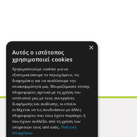
×
Αυτός ο ιστότοπος
χρησιμοποιεί cookies
Χρησιμοποιούμε cookies για να
εξατομικεύσουμε το περιεχόμενο, τις
διαφημίσεις και να αναλύσουμε την
επισκεψιμότητά μας. Μοιραζόμαστε επίσης
πληροφορίες σχετικά με τη χρήση του
ιστότοπού μας με τους συνεργάτες
διαφήμισης και ανάλυσης, οι οποίοι
ενδέχεται να τις συνδυάσουν με άλλες
πληροφορίες που τους έχετε παράσχει ή
που έχουν συλλέξει από τη χρήση των
υπηρεσιών τους από εσάς.
Πολιτική
Απορρήτου