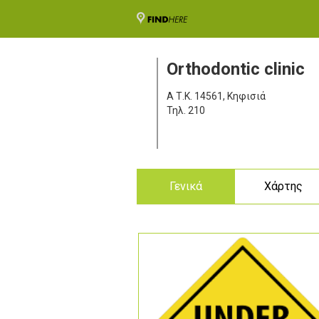
Orthodontic clinic
A
Τ.Κ. 14561, Κηφισιά
Τηλ.
210
Γενικά
Χάρτης