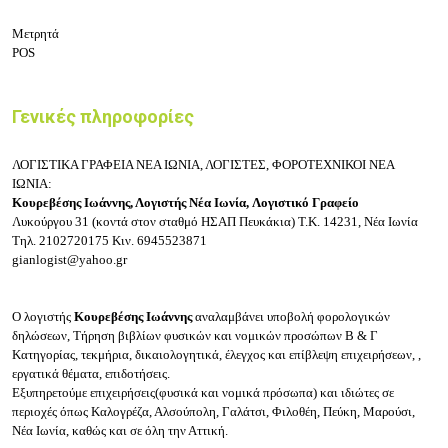
Μετρητά
POS
Γενικές πληροφορίες
ΛΟΓΙΣΤΙΚΑ ΓΡΑΦΕΙΑ ΝΕΑ ΙΩΝΙΑ, ΛΟΓΙΣΤΕΣ, ΦΟΡΟΤΕΧΝΙΚΟΙ ΝΕΑ
ΙΩΝΙΑ:
Κουρεβέσης Ιωάννης, Λογιστής Νέα Ιωνία, Λογιστικό Γραφείο
Λυκούργου 31 (κοντά στον σταθμό ΗΣΑΠ Πευκάκια)
Τ.Κ. 14231, Νέα Ιωνία
Τηλ.
2102720175
Κιν.
6945523871
gianlogist@yahoo.gr
Ο λογιστής
Κουρεβέσης Ιωάννης
αναλαμβάνει υποβολή φορολογικών
δηλώσεων, Τήρηση βιβλίων φυσικών και νομικών προσώπων
Β & Γ
Κατηγορίας
, τεκμήρια, δικαιολογητικά, έλεγχος και επίβλεψη επιχειρήσεων, ,
εργατικά θέματα, επιδοτήσεις.
Εξυπηρετούμε επιχειρήσεις(φυσικά και νομικά πρόσωπα) και ιδιώτες σε
περιοχές όπως Καλογρέζα, Αλσούπολη, Γαλάτσι, Φιλοθέη, Πεύκη, Μαρούσι,
Νέα Ιωνία, καθώς και σε όλη την Αττική.