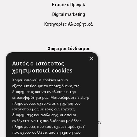
Εταιρικό Προφίλ
Digital marketing
Κατηγορίες Αλφαβητικά
Χρήσιμοι Σύνδεσμοι
×
Χάρτης
Αυτός ο ιστότοπος
Χρήσιμα Τηλέφωνα
χρησιμοποιεί cookies
Εφημερεύοντα Φαρμακεία
Χρησιμοποιούμε cookies για να
εξατομικεύσουμε το περιεχόμενο, τις
διαφημίσεις και να αναλύσουμε την
επισκεψιμότητά μας. Μοιραζόμαστε επίσης
Απόρρητο
πληροφορίες σχετικά με τη χρήση του
ιστότοπού μας με τους συνεργάτες
Όροι Χρήσης
διαφήμισης και ανάλυσης, οι οποίοι
ενδέχεται να τις συνδυάσουν με άλλες
Πολιτική προστασίας δεδομένων
πληροφορίες που τους έχετε παράσχει ή
Findhere
που έχουν συλλέξει από τη χρήση των