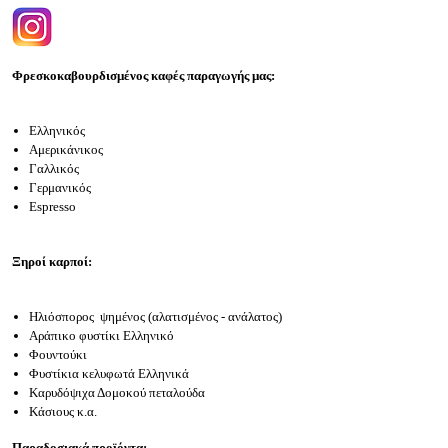
Φρεσκοκαβουρδισμένος καφές παραγωγής μας:
Ελληνικός
Αμερικάνικος
Γαλλικός
Γερμανικός
Espresso
Ξηροί καρποί:
Ηλιόσπορος ψημένος (αλατισμένος - ανάλατος)
Αράπικο φυστίκι Ελληνικό
Φουντούκι
Φυστίκια κελυφωτά Ελληνικά
Καρυδόψιχα Δομοκού πεταλούδα
Κάσιους κ.α.
Παραδοσιακά προϊόντα: