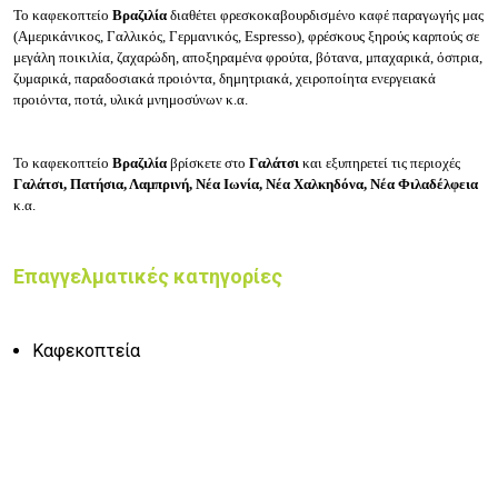
Το καφεκοπτείο
Βραζιλία
διαθέτει φρεσκοκαβουρδισμένο καφέ παραγωγής μας
(Αμερικάνικος, Γαλλικός, Γερμανικός, Espresso), φρέσκους ξηρούς καρπούς σε
μεγάλη ποικιλία, ζαχαρώδη, αποξηραμένα φρούτα, βότανα, μπαχαρικά, όσπρια,
ζυμαρικά, παραδοσιακά προιόντα, δημητριακά, χειροποίητα ενεργειακά
προιόντα, ποτά, υλικά μνημοσύνων κ.α.
Το καφεκοπτείο
Βραζιλία
βρίσκετε στο
Γαλάτσι
και εξυπηρετεί τις περιοχές
Γαλάτσι, Πατήσια, Λαμπρινή, Νέα Ιωνία, Νέα Χαλκηδόνα, Νέα Φιλαδέλφεια
κ.α.
Επαγγελματικές κατηγορίες
Καφεκοπτεία