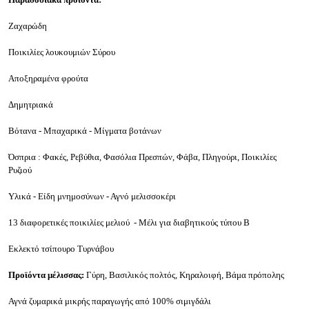
Ζαχαρώδη
Ποικιλίες λουκουμιών Σύρου
Αποξηραμένα φρούτα
Δημητριακά
Βότανα - Μπαχαρικά - Μίγματα βοτάνων
Όσπρια : Φακές, Ρεβύθια, Φασόλια Πρεσπών, Φάβα, Πληγούρι, Ποικιλίες
Ρυζιού
Υλικά - Είδη μνημοσύνων - Αγνό μελισσοκέρι
13 διαφορετικές ποικιλίες μελιού -
Μέλι
για διαβητικούς τύπου Β
Εκλεκτό τσίπουρο Τυρνάβου
Προϊόντα μέλισσας:
Γύρη, Βασιλικός πολτός, Κηραλοιφή, Βάμα πρόπολης
Αγνά ζυμαρικά μικρής παραγωγής από 100% σιμιγδάλι