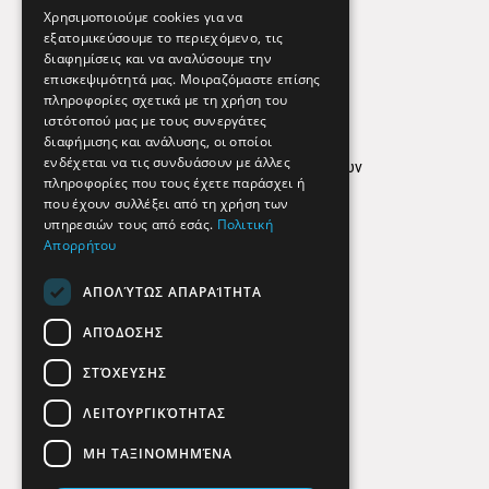
Εφημερεύοντα Φαρμακεία
Χρησιμοποιούμε cookies για να
εξατομικεύσουμε το περιεχόμενο, τις
διαφημίσεις και να αναλύσουμε την
επισκεψιμότητά μας. Μοιραζόμαστε επίσης
Απόρρητο
πληροφορίες σχετικά με τη χρήση του
ιστότοπού μας με τους συνεργάτες
Όροι Χρήσης
διαφήμισης και ανάλυσης, οι οποίοι
ενδέχεται να τις συνδυάσουν με άλλες
Πολιτική προστασίας δεδομένων
πληροφορίες που τους έχετε παράσχει ή
Findhere
που έχουν συλλέξει από τη χρήση των
υπηρεσιών τους από εσάς.
Πολιτική
Απορρήτου
Social Media
ΑΠΟΛΎΤΩΣ ΑΠΑΡΑΊΤΗΤΑ
ΑΠΌΔΟΣΗΣ
ΣΤΌΧΕΥΣΗΣ
ΛΕΙΤΟΥΡΓΙΚΌΤΗΤΑΣ
ΜΗ ΤΑΞΙΝΟΜΗΜΈΝΑ