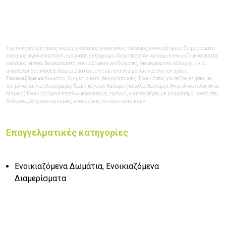
Σχετικές αναζητήσεις περιοχη καλαμος: ενοικιασεις καλαμος, ενοικιαζομενα διαμερισματα
καλαμος, αγιοι αποστολοι, ενοικιασεις εξοχικων, διακοπες στον καλαμο, ενοικιαζομενα σπιτια
καλαμος, σπιτια, διαμερισματα, νοικιαζομενα για διακοπες, διαμερισματα καλαμος, αγιοι
αποστολοι,
Ενοικιάσεις διαμερισμάτων, σπιτιών επιπλωμένων για όλο τον χρόνο.
Ενοικιαζόμενα
Δωμάτια, Διαμερίσματα, Μονοκατοικίες. Ενοικιάσεις για σεζόν, ετήσια, με
τον μήνα και για ολιγοήμερες διακοπές στον Κάλαμο (παραλία Καλάμου, Άγιοι Απόστολοι, Αγία
Μαρίνα) Ενοικιαζόμενα επιπλωμένα δυάρια, τριάρια, γκαρσονιέρες με κλιματισμό, κοντά στη
θάλασσα, εξοχικές κατοικίες, ενοικιάσεις σπιτιων, κατοικιων
Επαγγελματικές κατηγορίες
Ενοικιαζόμενα Δωμάτια, Ενοικιαζόμενα
Διαμερίσματα