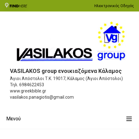
Ηλεκτρονικός Οδηγός
VASILAKOS group ενοικιαζόμενα Κάλαμος
Άγιοι Απόστολοι
Τ.Κ. 19017, Κάλαμος (Άγιοι Απόστολοι)
Τηλ.
6984622453
www.greekbible.gr
vasilakos.panagiotis@gmail.com
Μενού