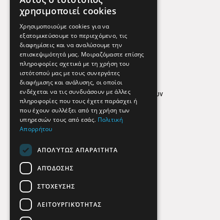
Χρήσιμα Τηλέφωνα
χρησιμοποιεί cookies
Εφημερεύοντα Φαρμακεία
Χρησιμοποιούμε cookies για να
εξατομικεύσουμε το περιεχόμενο, τις
διαφημίσεις και να αναλύσουμε την
επισκεψιμότητά μας. Μοιραζόμαστε επίσης
Απόρρητο
πληροφορίες σχετικά με τη χρήση του
ιστότοπού μας με τους συνεργάτες
Όροι Χρήσης
διαφήμισης και ανάλυσης, οι οποίοι
ενδέχεται να τις συνδυάσουν με άλλες
Πολιτική προστασίας δεδομένων
πληροφορίες που τους έχετε παράσχει ή
Findhere
που έχουν συλλέξει από τη χρήση των
υπηρεσιών τους από εσάς.
Πολιτική
Απορρήτου
Social Media
ΑΠΟΛΎΤΩΣ ΑΠΑΡΑΊΤΗΤΑ
ΑΠΌΔΟΣΗΣ
ΣΤΌΧΕΥΣΗΣ
ΛΕΙΤΟΥΡΓΙΚΌΤΗΤΑΣ