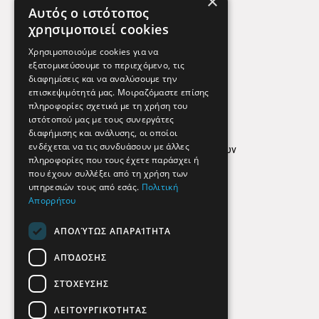
×
Χάρτης
Αυτός ο ιστότοπος
Χρήσιμα Τηλέφωνα
χρησιμοποιεί cookies
Εφημερεύοντα Φαρμακεία
Χρησιμοποιούμε cookies για να
εξατομικεύσουμε το περιεχόμενο, τις
διαφημίσεις και να αναλύσουμε την
επισκεψιμότητά μας. Μοιραζόμαστε επίσης
Απόρρητο
πληροφορίες σχετικά με τη χρήση του
ιστότοπού μας με τους συνεργάτες
Όροι Χρήσης
διαφήμισης και ανάλυσης, οι οποίοι
ενδέχεται να τις συνδυάσουν με άλλες
Πολιτική προστασίας δεδομένων
πληροφορίες που τους έχετε παράσχει ή
Findhere
που έχουν συλλέξει από τη χρήση των
υπηρεσιών τους από εσάς.
Πολιτική
Απορρήτου
Social Media
ΑΠΟΛΎΤΩΣ ΑΠΑΡΑΊΤΗΤΑ
ΑΠΌΔΟΣΗΣ
ΣΤΌΧΕΥΣΗΣ
ΛΕΙΤΟΥΡΓΙΚΌΤΗΤΑΣ