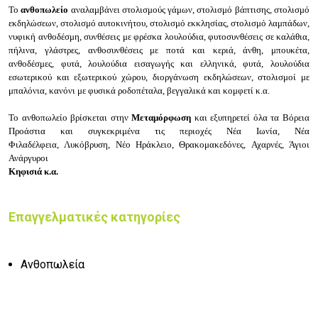
Το
ανθοπωλείο
αναλαμβάνει σ
τολισμούς γάμων, στολισμό βάπτισης, στολισμό
εκδηλώσεων, σ
τολισμό αυτοκινήτου, στολισμό εκκλησίας, στολισμό λαμπάδων,
νυφική ανθοδέσμη, σ
υνθέσεις με φρέσκα λουλούδια, φυτοσυνθέσεις σε καλάθια,
πήλινα, γλάστρες, ανθοσυνθέσεις με ποτά και κεριά, ά
νθη, μπουκέτα,
ανθοδέσμες, φυτά, λουλούδια εισαγωγής και ελληνικά, φ
υτά, λουλούδια
εσωτερικού και εξωτερικού χώρου, δ
ιοργάνωση εκδηλώσεων, στολισμοί με
μπαλόνια, κανόνι με φυσικά ροδοπέταλα, βεγγαλικά και κομφετί κ.α.
Το
ανθοπωλείο
βρίσκεται στην
Μεταμόρφωση
και εξυπηρετεί όλα τα
Βόρεια
Προάστια
και συγκεκριμένα τις περιοχές
Νέα Ιωνία,
Νέα
Φιλαδέλφεια,
Λυκόβρυση,
Νέο Ηράκλειο,
Θρακομακεδόνες,
Αχαρνές,
Άγιοι
Ανάργυροι
Κηφισιά κ.α.
Επαγγελματικές κατηγορίες
Ανθοπωλεία