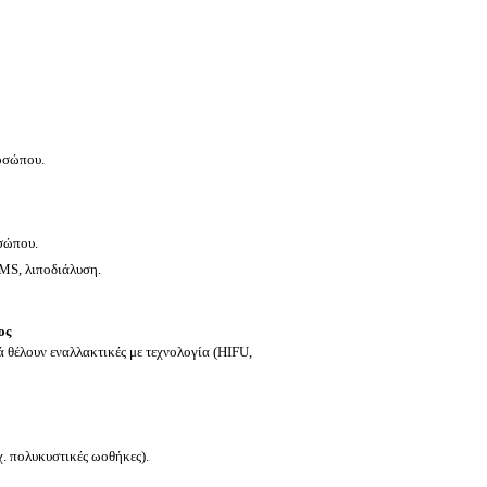
οσώπου.
σώπου.
EMS, λιποδιάλυση.
ος
 θέλουν εναλλακτικές με τεχνολογία (HIFU,
χ. πολυκυστικές ωοθήκες).