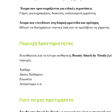
Άτομα που προετοιμάζονται για ειδικές περιστάσεις
Γάμοι, φωτογραφήσεις, διακοπές, καλοκαιρινή εμφάνιση.
Άτομα που επενδύουν στη διαρκή φροντίδα και πρόληψη
Θέλουν να διατηρήσουν νεανική όψη και να προλάβουν τη γήρανση.
Περιοχή δραστηριότητας
Η αισθητικός και το κέντρο αισθητικής
Beauty Attack by Yioula
βρί
περιοχές:
Χαϊδάρι
Δάσος Χαϊδαρίου
Ελευσίνα
Ασπρόπυργο κ.α.
Γιατί να μας προτιμήσετε
Στο Beauty Attack by Yioula, η ομορφιά σας είναι η αποστολή μας.