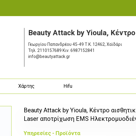
Beauty Attack by Yioula, Κέντρ
Γεωργίου Παπανδρέου 45-49
Τ.Κ. 12462, Χαϊδάρι
Τηλ.
2110157689
Κιν.
6987152841
info@beautyattack.gr
ς
Χάρτης
Hifu
Beauty Attack by Yioula, Κέντρο αισθητι
Laser αποτρίχωση EMS Ηλεκτρομυοδιέγ
Υπηρεσίες - Προϊόντα