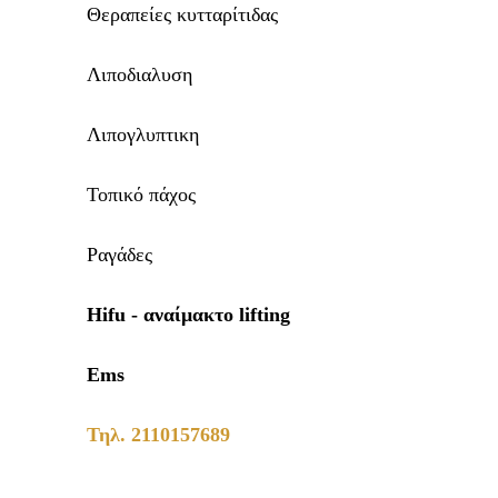
Θεραπείες κυτταρίτιδας
Λιποδιαλυση
Λιπογλυπτικη
Τοπικό πάχος
Ραγάδες
Hifu - αναίμακτο lifting
Ems
Τηλ.
2110157689