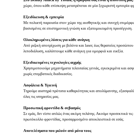
χώρο, όπου κάθε επίσκεψη μετατρέπεται σε μία ξεχωριστή εμπειρία φ
Εξειδίκευση & εμπειρία
Με πολυετή παρουσία στον χώρο της αισθητικής και συνεχή επιμόρφ
βασισμένες σε επιστημονική γνώση και εξατομικευμένη προσέγγιση.
Ολοκληρωμένες λύσεις για κάθε ανάγκη
Από ριζική αποτρίχωση με βελόνα και laser, έως θεραπείες προσώπο
λιποδιάλυση, καλύπτουμε κάθε ανάγκη για ομορφιά και ευεξία.
Εξειδικευμένες τεχνολογίες αιχμής
Χρησιμοποιούμε μηχανήματα τελευταίας γενιάς, εγκεκριμένα και ασφ
χωρίς επεμβατικές διαδικασίες.
Ασφάλεια & Υγιεινή
Τηρούμε αυστηρά πρότυπα καθαριότητας και απολύμανσης, εξασφαλί
όλες τις υπηρεσίες μας.
Προσωπική φροντίδα & σεβασμός
Σε εμάς, δεν είστε απλώς ένας ακόμη πελάτης. Ακούμε προσεκτικά τις
πρωτόκολλο φροντίδας, προσαρμοσμένο αποκλειστικά σε εσάς.
Αποτελέσματα που μιλούν από μόνα τους