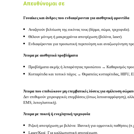
Απευθύνομαι σε
Γυναίκες και άνδρες που ενδιαφέρονται για αισθητική φροντίδα
Αναζητούν βελτίωση της εικόνας τους (δέρμα, σώμα, τριχοφυΐα).
Θέλουν μόνιμη ή μακροχρόνια αποτρίχωση (βελόνα, laser).
Ενδιαφέρονται για προσωπική περιποίηση και αναζωογόνηση πρ
Άτομα με αισθητικά προβλήματα
Προβλήματα ακμής ή λιπαρότητας προσώπου → Καθαρισμός προ
Κυτταρίτιδα και τοπικό πάχος → Θεραπείες κυτταρίτιδας, HIFU, 
Άτομα που επιδιώκουν μη επεμβατικές λύσεις για σμίλευση σώματ
Δεν επιθυμούν χειρουργικές επεμβάσεις (όπως λιποαναρρόφηση), αλλά
EMS, λιπογλυπτική).
Άτομα με πυκνή ή ενοχλητική τριχοφυΐα
Ριζική αποτρίχωση με βελόνα: Ιδανική για ορμονικές παθήσεις (π.
Laser/Kερί: Για καλλωπιστική αποτρίχωση.