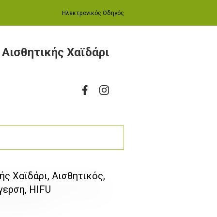
Ηλεκτρονικός Οδηγός
ο Αισθητικής Χαϊδάρι
κής Χαϊδάρι, Αισθητικός,
ερση, HIFU