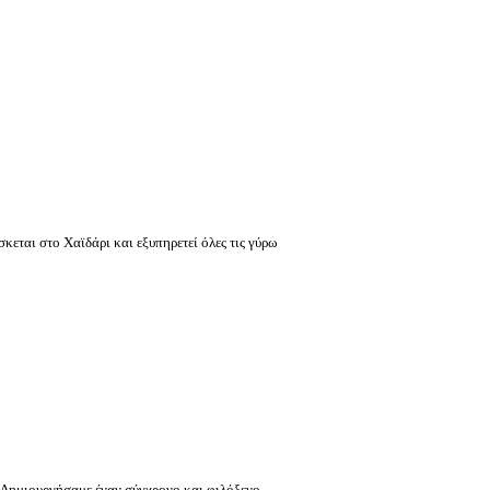
σκεται στο Χαϊδάρι και εξυπηρετεί όλες τις γύρω
Δημιουργήσαμε έναν σύγχρονο και φιλόξενο