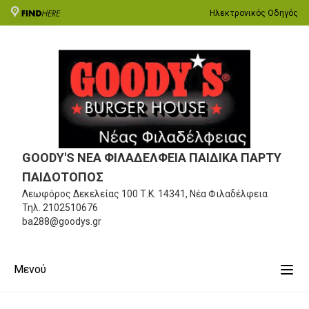
Ηλεκτρονικός Οδηγός
GOODY'S ΝΕΑ ΦΙΛΑΔΕΛΦΕΙΑ ΠΑΙΔΙΚΑ ΠΑΡΤΥ
ΠΑΙΔΟΤΟΠΟΣ
Λεωφόρος Δεκελείας 100
Τ.Κ. 14341, Νέα Φιλαδέλφεια
Τηλ.
2102510676
ba288@goodys.gr
Μενού