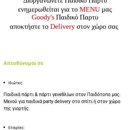
Διοργανώνετε
Παιδικο Πάρτυ
ενημερωθείται για το
MENU
μας
Goody's
Παιδικό Παρτυ
αποκτήστε το
Delivery
στον χώρο σας
Απευθύνομαι σε
Ιδιώτες:
Παιδικά πάρτι & πάρτι γενεθλίων στον Παιδότοπο μας.
Μενού για παιδικά party delivery στο σπίτι ή στον χώρο
της γιορτής.
Εταιρίες: