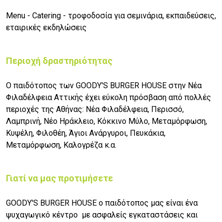
Menu - Catering - τροφοδοσία για σεμινάρια, εκπαιδεύσεις,
εταιρικές εκδηλώσεις
Περιοχή δραστηριότητας
Ο παιδότοπος των GOODY'S BURGER HOUSE στην Νέα
Φιλαδέλφεια Αττικής έχει εύκολη πρόσβαση από πολλές
περιοχές της Αθήνας: Νέα Φιλαδέλφεια, Περισσό,
Λαμπρινή, Νέο Ηράκλειο, Κόκκινο Μύλο, Μεταμόρφωση,
Κυψέλη, Φιλοθέη, Άγιοι Ανάργυροι, Πευκάκια,
Μεταμόρφωση, Καλογρέζα κ.α.
Γιατί να μας προτιμήσετε
GOODY'S BURGER HOUSE ο παιδότοπος μας είναι ένα
ψυχαγωγικό κέντρο με ασφαλείς εγκαταστάσεις και