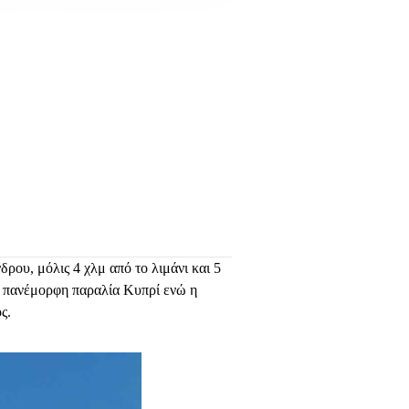
δρου, μόλις 4 χλμ από το λιμάνι και 5
ν πανέμορφη παραλία Κυπρί ενώ η
ς.