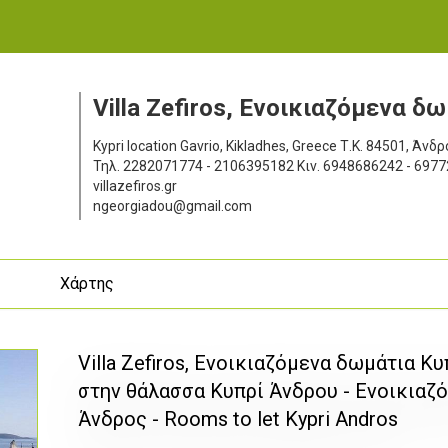
Villa Zefiros, Ενοικιαζόμενα δ
Kypri location Gavrio, Kikladhes, Greece
Τ.Κ. 84501, Άνδρ
Τηλ.
2282071774 - 2106395182
Κιν.
6948686242 - 697
villazefiros.gr
ngeorgiadou@gmail.com
ς
Χάρτης
Villa Zefiros, Ενοικιαζόμενα δωμάτια Κ
στην θάλασσα Κυπρί Άνδρου - Ενοικιαζ
Άνδρος - Rooms to let Kypri Andros