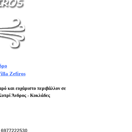
δρο
lla Zefiros
αρό και ευχάριστο περιβάλλον σε
 Κυπρί Άνδρος - Κυκλάδες
- 6977222530