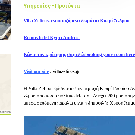
Υπηρεσίες - Προϊόντα
Villa Zefiros, ενοικιαζόμενα δωμάτια Κυπρί Άνδρου
Rooms to let Kypri Andros
Κάντε την κράτησης σας εδώ/booking your room here
Visit our site
:
villazefiros.gr
Η Villa Zefiros βρίσκεται στην περιοχή Κυπρί Γαυρίου Άν
χλμ από το κοσμοπολίτικο Μπατσί. Απέχει 200 μ από τη
αμέσως επόμενη παραλία είναι η δημοφιλής Χρυσή Άμμο