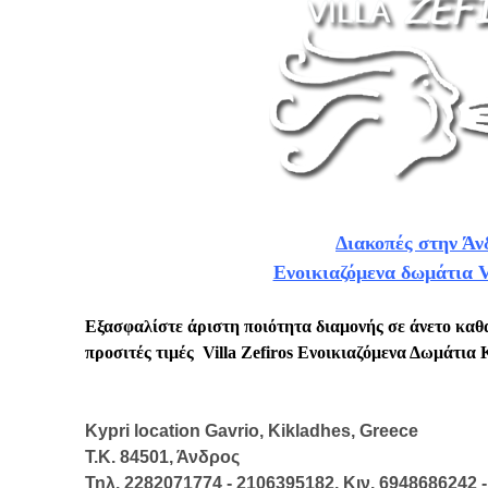
Διακοπές στην Άν
Ενοικιαζόμενα δωμάτια Vi
Εξασφαλίστε άριστη ποιότητα διαμονής σε άνετο καθ
προσιτές τιμές
Villa Zefiros Ενοικιαζόμενα Δωμάτια
Kypri location Gavrio, Kikladhes, Greece
Τ.Κ.
84501, Άνδρος
Τηλ.
2282071774 - 2106395182,
Κιν.
6948686242 