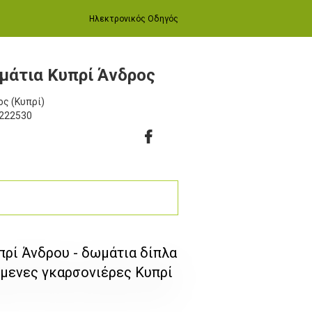
Ηλεκτρονικός Οδηγός
ωμάτια Κυπρί Άνδρος
ος (Κυπρί)
7222530
υπρί Άνδρου - δωμάτια δίπλα
όμενες γκαρσονιέρες Κυπρί