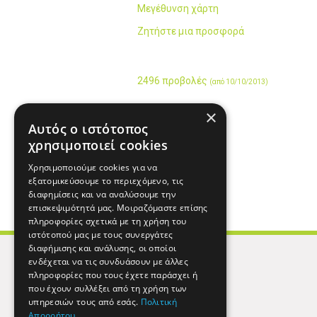
Μεγέθυνση χάρτη
Ζητήστε μια προσφορά
2496 προβολές
(από 10/10/2013)
×
Αυτός ο ιστότοπος
χρησιμοποιεί cookies
Χρησιμοποιούμε cookies για να
εξατομικεύσουμε το περιεχόμενο, τις
διαφημίσεις και να αναλύσουμε την
επισκεψιμότητά μας. Μοιραζόμαστε επίσης
πληροφορίες σχετικά με τη χρήση του
ιστότοπού μας με τους συνεργάτες
διαφήμισης και ανάλυσης, οι οποίοι
ενδέχεται να τις συνδυάσουν με άλλες
πληροφορίες που τους έχετε παράσχει ή
που έχουν συλλέξει από τη χρήση των
υπηρεσιών τους από εσάς.
Πολιτική
Απορρήτου