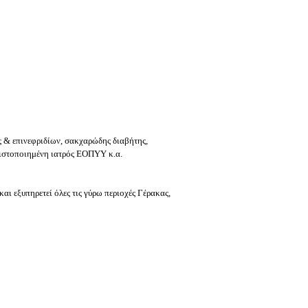
 & επινεφριδίων, σακχαρώδης διαβήτης,
πιστοποιημένη ιατρός ΕΟΠΥΥ κ.α.
αι εξυπηρετεί όλες τις γύρω περιοχές Γέρακας,