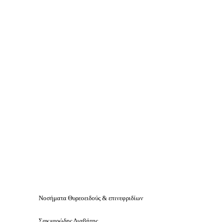
Νοσήματα Θυρεοειδούς & επινεφριδίων
Σακχαρώδης Διαβήτης