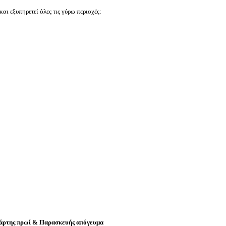
αι εξυπηρετεί όλες τις γύρω περιοχές:
τάρτης πρωί & Παρασκευής απόγευμα