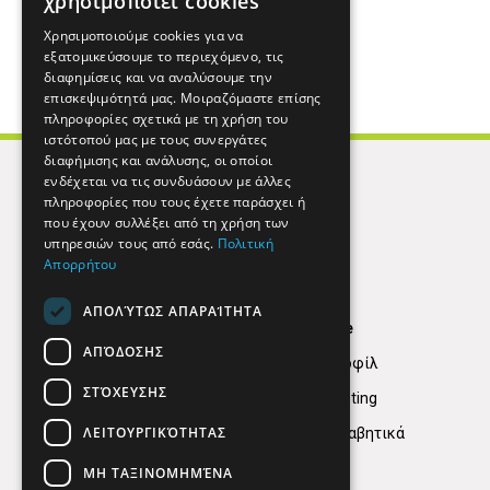
χρησιμοποιεί cookies
Χρησιμοποιούμε cookies για να
εξατομικεύσουμε το περιεχόμενο, τις
διαφημίσεις και να αναλύσουμε την
επισκεψιμότητά μας. Μοιραζόμαστε επίσης
πληροφορίες σχετικά με τη χρήση του
ιστότοπού μας με τους συνεργάτες
διαφήμισης και ανάλυσης, οι οποίοι
ενδέχεται να τις συνδυάσουν με άλλες
πληροφορίες που τους έχετε παράσχει ή
που έχουν συλλέξει από τη χρήση των
υπηρεσιών τους από εσάς.
Πολιτική
Απορρήτου
ΑΠΟΛΎΤΩΣ ΑΠΑΡΑΊΤΗΤΑ
Find Here
ΑΠΌΔΟΣΗΣ
Εταιρικό Προφίλ
ΣΤΌΧΕΥΣΗΣ
Digital marketing
ΛΕΙΤΟΥΡΓΙΚΌΤΗΤΑΣ
Κατηγορίες Αλφαβητικά
ΜΗ ΤΑΞΙΝΟΜΗΜΈΝΑ