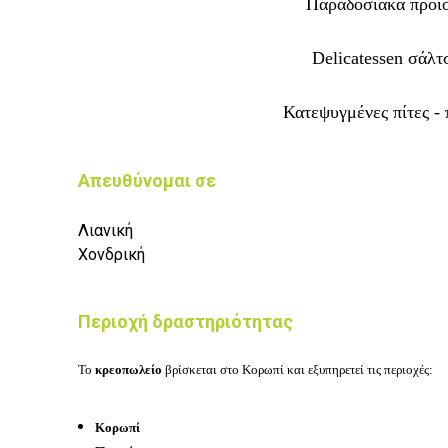
Παραδοσιακά προϊ
Delicatessen σάλτ
Κατεψυγμένες πίτες - 
Απευθύνομαι σε
Λιανική
Χονδρική
Περιοχή δραστηριότητας
Το
κρεοπωλείο
βρίσκεται στο
Κορωπί
και εξυπηρετεί
τις περιοχές:
Κορωπί