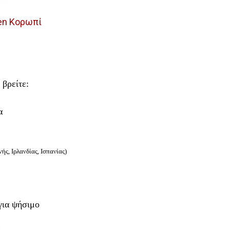
en Κορωπί
 βρείτε:
α
ής, Ιρλανδίας, Ισπανίας)
για ψήσιμο