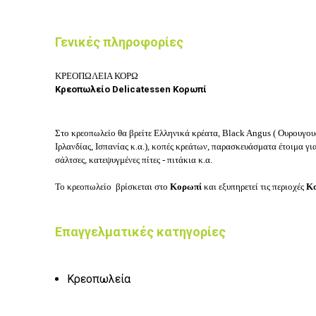
Γενικές πληροφορίες
ΚΡΕΟΠΩΛΕΙΑ ΚΟΡΩ
Κρεοπωλείο Delicatessen Κορωπί
Στο κρεοπωλείο θα βρείτε Ελληνικά κρέατα, Black Angus ( Ουρουγουά
Ιρλανδίας, Ισπανίας κ.α.), κοπές κρεάτων, παρασκευάσματα έτοιμα γ
σάλτσες, κατεψυγμένες πίτες - πιτάκια κ.α.
Το κρεοπωλείο
βρίσκεται στο
Κορωπί
και εξυπηρετεί τις περιοχές
Κο
Επαγγελματικές κατηγορίες
Κρεοπωλεία