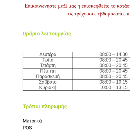
Επικοινωνήστε μαζί μας ή επισκεφθείτε το κατάσ
τις τρέχουσες εβδομαδιαίες 
Ωράριο λειτουργίας
Δευτέρα
08:
0
0 – 14
:3
0
Τρίτη
08:
0
0 –
20
:45
Τετάρτη
08:
0
0 –
20
:45
Πέμπτη
08:
0
0 –
20
:45
Παρασκευή
08:
0
0 –
20
:45
Σάββατο
08:
0
0 – 19
:15
Κυριακή
10:
0
0 – 13
:15
Τρόποι πληρωμής
Μετρητά
POS