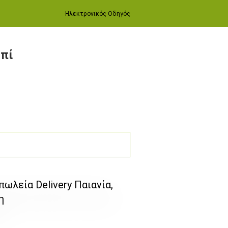
Ηλεκτρονικός Οδηγός
πί
ωλεία Delivery Παιανία,
η