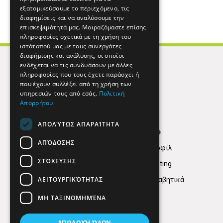
εξατομικεύσουμε το περιεχόμενο, τις
διαφημίσεις και να αναλύσουμε την
επισκεψιμότητά μας. Μοιραζόμαστε επίσης
πληροφορίες σχετικά με τη χρήση του
ιστότοπού μας με τους συνεργάτες
διαφήμισης και ανάλυσης, οι οποίοι
ενδέχεται να τις συνδυάσουν με άλλες
πληροφορίες που τους έχετε παράσχει ή
που έχουν συλλέξει από τη χρήση των
υπηρεσιών τους από εσάς.
Πολιτική
Απορρήτου
ΑΠΟΛΎΤΩΣ ΑΠΑΡΑΊΤΗΤΑ
Find Here
ΑΠΌΔΟΣΗΣ
Εταιρικό Προφίλ
ΣΤΌΧΕΥΣΗΣ
Digital marketing
ΛΕΙΤΟΥΡΓΙΚΌΤΗΤΑΣ
Κατηγορίες Αλφαβητικά
ΜΗ ΤΑΞΙΝΟΜΗΜΈΝΑ
ΑΠΟΔΟΧΉ ΌΛΩΝ