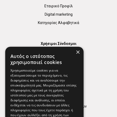
Εταιρικό Προφίλ
Digital marketing
Κατηγορίες Αλφαβητικά
Χρήσιμοι Σύνδεσμοι
×
Χάρτης
Αυτός ο ιστότοπος
Χρήσιμα Τηλέφωνα
χρησιμοποιεί cookies
Εφημερεύοντα Φαρμακεία
Χρησιμοποιούμε cookies για να
εξατομικεύσουμε το περιεχόμενο, τις
διαφημίσεις και να αναλύσουμε την
επισκεψιμότητά μας. Μοιραζόμαστε επίσης
Απόρρητο
πληροφορίες σχετικά με τη χρήση του
ιστότοπού μας με τους συνεργάτες
Όροι Χρήσης
διαφήμισης και ανάλυσης, οι οποίοι
ενδέχεται να τις συνδυάσουν με άλλες
Πολιτική προστασίας δεδομένων
πληροφορίες που τους έχετε παράσχει ή
Findhere
που έχουν συλλέξει από τη χρήση των