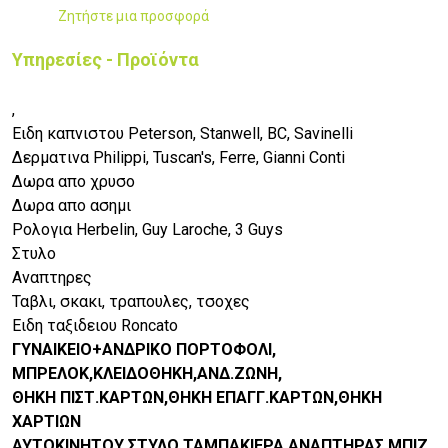
Ζητήστε μια προσφορά
Υπηρεσίες - Προϊόντα
,
Ειδη καπνιστου Peterson, Stanwell, BC, Savinelli
Δερματινα Philippi, Tuscan's, Ferre, Gianni Conti
Δωρα απο χρυσο
Δωρα απο ασημι
Ρολογια Herbelin, Guy Laroche, 3 Guys
Στυλο
Αναπτηρες
Ταβλι, σκακι, τραπουλες, τσοχες
Ειδη ταξιδειου Roncato
ΓΥΝΑΙΚΕΙΟ+ΑΝΔΡΙΚΟ ΠΟΡΤΟΦΟΛΙ,
ΜΠΡΕΛΟΚ,ΚΛΕΙΔΟΘΗΚΗ,ΑΝΔ.ΖΩΝΗ,
ΘΗΚΗ ΠΙΣΤ.ΚΑΡΤΩΝ,ΘΗΚΗ ΕΠΑΓΓ.ΚΑΡΤΩΝ,ΘΗΚΗ
ΧΑΡΤΙΩΝ
ΑΥΤΟΚΙΝΗΤΟΥ,ΣΤΥΛΟ.ΤΑΜΠΑΚΙΕΡΑ,ΑΝΑΠΤΗΡΑΣ,ΜΠΙΖ