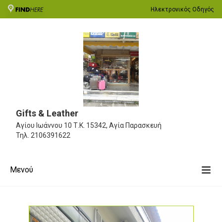
Ηλεκτρονικός Οδηγός
Gifts & Leather
Αγίου Ιωάννου 10
Τ.Κ. 15342, Αγία Παρασκευή
Τηλ.
2106391622
Μενού