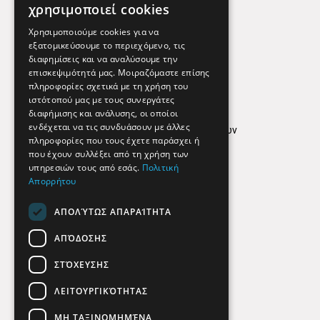
Χρήσιμα Τηλέφωνα
χρησιμοποιεί cookies
Εφημερεύοντα Φαρμακεία
Χρησιμοποιούμε cookies για να
εξατομικεύσουμε το περιεχόμενο, τις
διαφημίσεις και να αναλύσουμε την
επισκεψιμότητά μας. Μοιραζόμαστε επίσης
Απόρρητο
πληροφορίες σχετικά με τη χρήση του
ιστότοπού μας με τους συνεργάτες
Όροι Χρήσης
διαφήμισης και ανάλυσης, οι οποίοι
ενδέχεται να τις συνδυάσουν με άλλες
Πολιτική προστασίας δεδομένων
πληροφορίες που τους έχετε παράσχει ή
Findhere
που έχουν συλλέξει από τη χρήση των
υπηρεσιών τους από εσάς.
Πολιτική
Απορρήτου
Social Media
ΑΠΟΛΎΤΩΣ ΑΠΑΡΑΊΤΗΤΑ
ΑΠΌΔΟΣΗΣ
ΣΤΌΧΕΥΣΗΣ
ΛΕΙΤΟΥΡΓΙΚΌΤΗΤΑΣ
ΜΗ ΤΑΞΙΝΟΜΗΜΈΝΑ