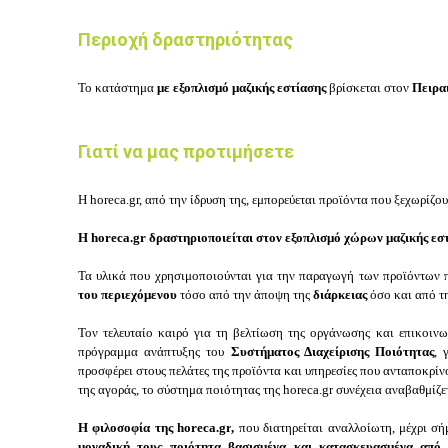
Περιοχή δραστηριότητας
Το κατάστημα
με εξοπλισμό μαζικής εστίασης
βρίσκεται στον
Πειρα
Γιατί να μας προτιμήσετε
Η horeca.gr, από την ίδρυση της, εμπορεύεται προϊόντα που ξεχωρίζο
Η
horeca.gr
δραστηριοποιείται στον εξοπλισμό χώρων μαζικής εστ
Τα υλικά που χρησιμοποιούνται για την παραγωγή των προϊόντων π
του περιεχόμενου
τόσο από την άποψη της
διάρκειας
όσο και από 
Τον τελευταίο καιρό για τη βελτίωση της οργάνωσης και επικοινων
πρόγραμμα ανάπτυξης του
Συστήματος Διαχείρισης Ποιότητας
, 
προσφέρει στους πελάτες της προϊόντα και υπηρεσίες που ανταποκρίνο
της αγοράς
, το σύστημα ποιότητας της
horeca.gr
συνέχεια αναβαθμίζετ
Η φιλοσοφία της
horeca.gr
,
που διατηρείται αναλλοίωτη, μέχρι σή
μοναδική τους ποιότητα βασισμένα και κατασκευασμένα από 