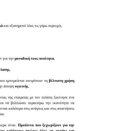
ιά
και εξυπηρετεί όλες τις γύρω περιοχές.
υν για την
μοναδική τους ποιότητα.
ίασης.
ου εμπορεύεται επιτρέπουν τη
βέλτιστη χρήση
την άποψη
υγιεινής
.
ίας της εταιρείας με τον πελάτη ξεκίνησε ένα
για να βελτιώσει περαιτέρω την ικανότητα να
νται καλύτερα στις ανάγκες και στις απαιτήσεις
αι.
μερα είναι:
Προϊόντα που ξεχωρίζουν για την
τις καλύτερες πρώτες ύλες, με μεράκι και