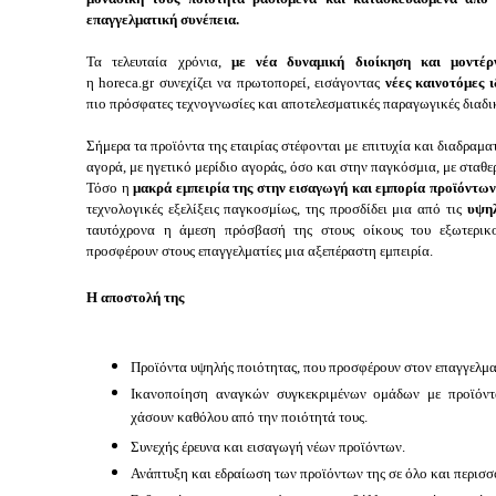
επαγγελματική συνέπεια.
Τα τελευταία χρόνια,
με νέα δυναμική διοίκηση και μοντέρ
η
horeca.gr
συνεχίζει να πρωτοπορεί, εισάγοντας
νέες καινοτόμες ι
πιο πρόσφατες τεχνογνωσίες και αποτελεσματικές παραγωγικές διαδι
Σήμερα τα προϊόντα της εταιρίας στέφονται με επιτυχία και διαδραμ
αγορά, με ηγετικό μερίδιο αγοράς, όσο και στην παγκόσμια, με σταθερ
Τόσο η
μακρά εμπειρία της στην εισαγωγή και εμπορία προϊόντω
τεχνολογικές εξελίξεις παγκοσμίως, της προσδίδει μια από τις
υψηλό
ταυτόχρονα η άμεση πρόσβασή της στους οίκους του εξωτερι
προσφέρουν στους επαγγελματίες μια αξεπέραστη εμπειρία.
Η αποστολή της
Προϊόντα υψηλής ποιότητας, που προσφέρουν στον επαγγελματ
Ικανοποίηση αναγκών συγκεκριμένων ομάδων με προϊόντ
χάσουν καθόλου από την ποιότητά τους.
Συνεχής έρευνα και εισαγωγή νέων προϊόντων.
Ανάπτυξη και εδραίωση των προϊόντων της σε όλο και περισσ