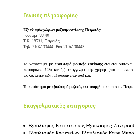
Γενικές πληροφορίες
Εξοπλισμός χώρων μαζικής εστίασης Πειραιάς:
Γούναρη 38-40
Τ.Κ.
18531, Πειραιάς
Τηλ.
2104100444,
Fax
2104100443
Το κατάστημα
με εξοπλισμό μαζικής εστίασης
διαθέτει ο
ικιακά 
κ
ατσαρόλες, ξ
ύλα κοπής), ε
παγγελματικής χρήσης (π
ιάτα, μ
αχαιρ
τ
ρόλεϊ, λ
ευκά είδη, α
ξεσουάρ μπάνιου) κ.α.
Το κατάστημα
με εξοπλισμό μαζικής εστίασης
βρίσκεται στον
Πειρα
Επαγγελματικές κατηγορίες
Εξοπλισμός Εστιατορίων, Εξοπλισμός Ζαχαροπ
Εξοπλισμός Καφενείων, Εξοπλισμός Καφέ Μπαρ