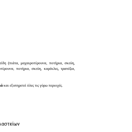
είδη (π
ιάτα, μ
αχαιροπίρουνα, π
οτήρια, σ
κεύη,
οπίρουνα, π
οτήρια, σ
κεύη, κ
αρέκλες, τ
ραπέζια,
ιά
και εξυπηρετεί όλες τις γύρω περιοχές.
λαστείων