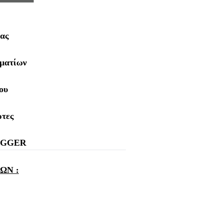
νας
ωματίων
ου
ρτες
 EGGER
ΩΝ :