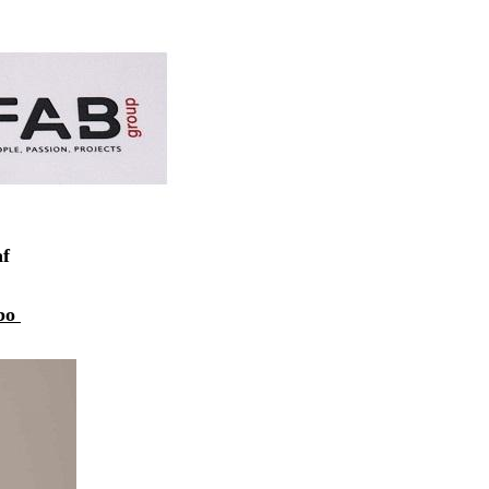
af
bo