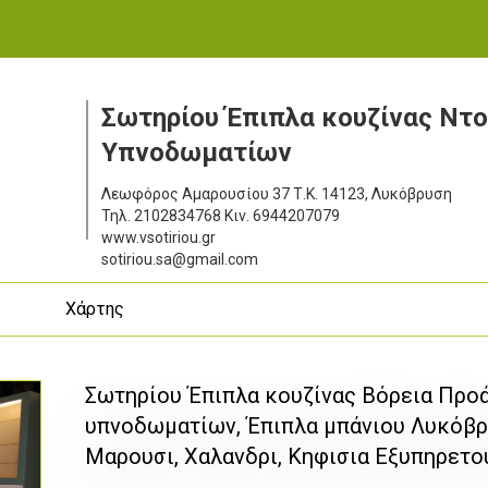
Σωτηρίου Έπιπλα κουζίνας Ντ
Υπνοδωματίων
Λεωφόρος Αμαρουσίου 37
Τ.Κ. 14123, Λυκόβρυση
Τηλ.
2102834768
Κιν.
6944207079
www.vsotiriou.gr
sotiriou.sa@gmail.com
ς
Χάρτης
Σωτηρίου Έπιπλα κουζίνας Βόρεια Προ
υπνοδωματίων, Έπιπλα μπάνιου Λυκόβ
Μαρουσι, Χαλανδρι, Κηφισια Εξυπηρετο