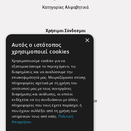
Κατηγορίες Αλφαβητικά
Χρήσιμοι Σύνδεσμοι
×
Χάρτης
Αυτός ο ιστότοπος
Χρήσιμα Τηλέφωνα
χρησιμοποιεί cookies
Εφημερεύοντα Φαρμακεία
Χρησιμοποιούμε cookies για να
εξατομικεύσουμε το περιεχόμενο, τις
διαφημίσεις και να αναλύσουμε την
επισκεψιμότητά μας. Μοιραζόμαστε επίσης
Απόρρητο
πληροφορίες σχετικά με τη χρήση του
ιστότοπού μας με τους συνεργάτες
Όροι Χρήσης
διαφήμισης και ανάλυσης, οι οποίοι
ενδέχεται να τις συνδυάσουν με άλλες
Πολιτική προστασίας δεδομένων
πληροφορίες που τους έχετε παράσχει ή
Findhere
που έχουν συλλέξει από τη χρήση των
υπηρεσιών τους από εσάς.
Πολιτική
Απορρήτου