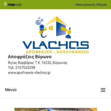
Ηλεκτρονικός Οδηγός
Αποφράξεις Βύρωνα
Αγίας Βαρβάρας
Τ.Κ. 16232, Βύρωνας
Τηλ.
2107522298
www.apofraxeis-vlachos.gr
Μενού