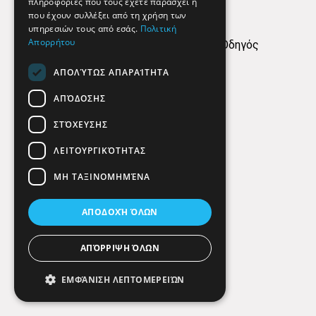
πληροφορίες που τους έχετε παράσχει ή
που έχουν συλλέξει από τη χρήση των
υπηρεσιών τους από εσάς.
Πολιτική
Απορρήτου
Ηλεκτρονικός Επαγγελματικός Οδηγός
ΑΠΟΛΎΤΩΣ ΑΠΑΡΑΊΤΗΤΑ
Find Here
ΑΠΌΔΟΣΗΣ
Εταιρικό Προφίλ
ΣΤΌΧΕΥΣΗΣ
Digital marketing
ΛΕΙΤΟΥΡΓΙΚΌΤΗΤΑΣ
Κατηγορίες Αλφαβητικά
ΜΗ ΤΑΞΙΝΟΜΗΜΈΝΑ
ΑΠΟΔΟΧΉ ΌΛΩΝ
Χρήσιμοι Σύνδεσμοι
Χάρτης
ΑΠΌΡΡΙΨΗ ΌΛΩΝ
Χρήσιμα Τηλέφωνα
ΕΜΦΆΝΙΣΗ ΛΕΠΤΟΜΕΡΕΙΏΝ
Εφημερεύοντα Φαρμακεία