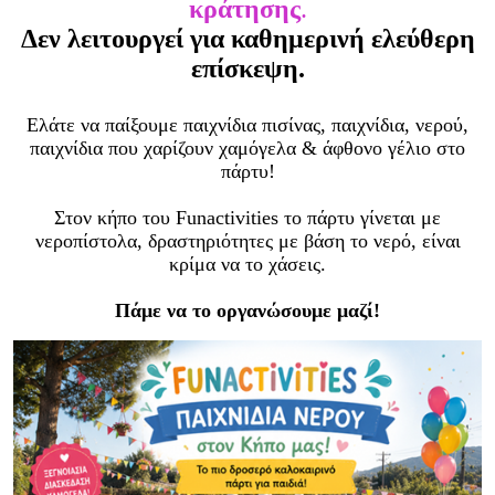
κράτησης
.
Δεν λειτουργεί για καθημερινή ελεύθερη
επίσκεψη.
Ελάτε να παίξουμε παιχνίδια πισίνας, παιχνίδια, νερού,
παιχνίδια που χαρίζουν χαμόγελα & άφθονο γέλιο στο
πάρτυ!
Στον κήπο του Funactivities το πάρτυ γίνεται με
νεροπίστολα, δραστηριότητες με βάση το νερό, είναι
κρίμα να το χάσεις.
Πάμε να το οργανώσουμε μαζί!