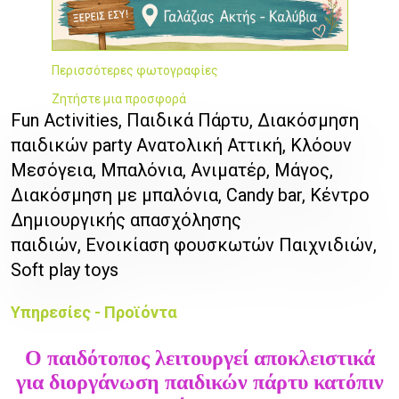
Περισσότερες φωτογραφίες
Ζητήστε μια προσφορά
Fun Activities, Παιδικά Πάρτυ, Διακόσμηση
παιδικών party Ανατολική Αττική, Κλόουν
Μεσόγεια, Μπαλόνια, Ανιματέρ, Μάγος,
Διακόσμηση με μπαλόνια, Candy bar, Κέντρο
Δημιουργικής απασχόλησης
παιδιών, Ενοικίαση φουσκωτών Παιχνιδιών,
Soft play toys
Υπηρεσίες - Προϊόντα
Ο παιδότοπος λειτουργεί
αποκλειστικά
για διοργάνωση παιδικών πάρτυ κατόπιν