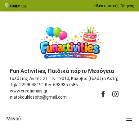
Ηλεκτρονικός Οδηγός
Fun Activities, Παιδικά πάρτυ Μεσόγεια
Γαλάζιας Ακτής 21
Τ.Κ. 19010, Καλύβια (Γαλάζια Ακτή)
Τηλ.
2299048191
Κιν.
6939357586
www.creationias.gr
niatokouklospito@gmail.com
Μενού