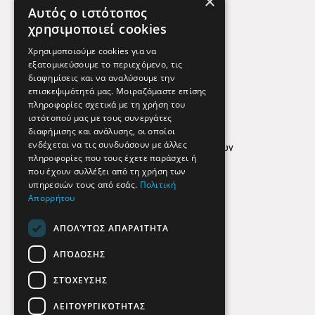
×
Χάρτης
Αυτός ο ιστότοπος
Χρήσιμα Τηλέφωνα
χρησιμοποιεί cookies
Εφημερεύοντα Φαρμακεία
Χρησιμοποιούμε cookies για να
εξατομικεύσουμε το περιεχόμενο, τις
διαφημίσεις και να αναλύσουμε την
επισκεψιμότητά μας. Μοιραζόμαστε επίσης
Απόρρητο
πληροφορίες σχετικά με τη χρήση του
ιστότοπού μας με τους συνεργάτες
Όροι Χρήσης
διαφήμισης και ανάλυσης, οι οποίοι
ενδέχεται να τις συνδυάσουν με άλλες
Πολιτική προστασίας δεδομένων
πληροφορίες που τους έχετε παράσχει ή
Findhere
που έχουν συλλέξει από τη χρήση των
υπηρεσιών τους από εσάς.
Πολιτική
Απορρήτου
Social Media
ΑΠΟΛΎΤΩΣ ΑΠΑΡΑΊΤΗΤΑ
ΑΠΌΔΟΣΗΣ
ΣΤΌΧΕΥΣΗΣ
ΛΕΙΤΟΥΡΓΙΚΌΤΗΤΑΣ