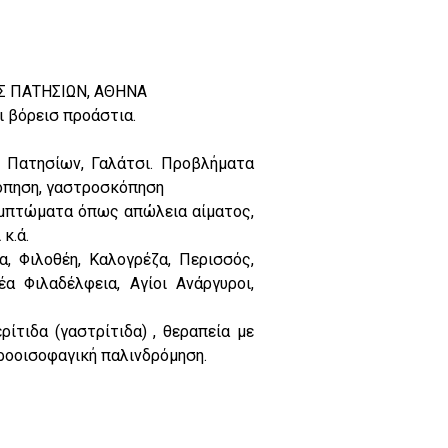
 ΠΑΤΗΣΙΩΝ, ΑΘΗΝΑ
 βόρεισ προάστια.
α Πατησίων, Γαλάτσι. Προβλήματα
όπηση, γαστροσκόπηση
υμπτώματα όπως απώλεια αίματος,
κ.ά.
, Φιλοθέη, Καλογρέζα, Περισσός,
α Φιλαδέλφεια, Αγίοι Ανάργυροι,
ίτιδα (γαστρίτιδα) , θεραπεία με
τροοισοφαγική παλινδρόμηση.