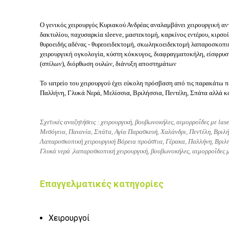
Ο γενικός χειρουργός Κυριακού Ανδρέας αναλαμβάνει χειρουργική αν
δακτυλίου, παχυσαρκία sleeve, μαστεκτομή, καρκίνος εντέρου, κιρσο
θυροειδής αδένας - θυρεοειδεκτομή, σκωληκοειδεκτομή λαπαροσκοπ
χειρουργική ογκολογία, κύστη κόκκυγος, διαφραγματοκήλη, είσφρυση
(σπίλων), διόρθωση ουλών, διάνυξη αποστημάτων
Το ιατρείο του χειρουργού έχει εύκολη πρόσβαση από τις παρακάτω π
Παλλήνη, Γλυκά Νερά, Μελίσσια, Βριλήσσια, Πεντέλη, Σπάτα αλλά κα
Σχετικές αναζητήσεις :
χειρουργική,
βουβωνοκήλες,
αιμορροΐδες με las
Μεσόγεια, Παιανία, Σπάτα, Αγία Παρασκευή, Χαλάνδρι, Πεντέλη, Βριλή
Λαπαροσκοπική χειρουργική Βόρεια προάστια, Γέρακα, Παλλήνη, Βριλή
Γλυκά νερά ,
λαπαροσκοπική χειρουργική,
βουβωνοκήλες,
αιμορροΐδες μ
Επαγγελματικές κατηγορίες
Χειρουργοί