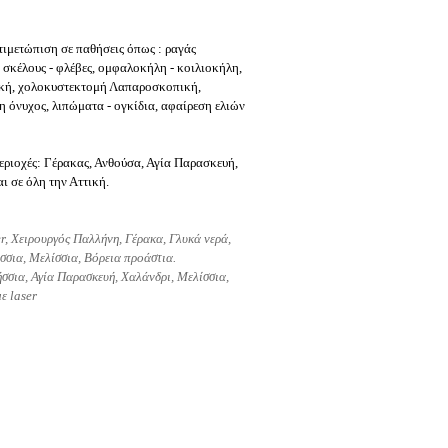
τιμετώπιση σε παθήσεις όπως : ραγάς
ί σκέλους - φλέβες, ομφαλοκήλη - κοιλιοκήλη,
ική, χολοκυστεκτομή Λαπαροσκοπική,
 όνυχος, λιπώματα - ογκίδια, αφαίρεση ελιών
εριοχές: Γέρακας, Ανθούσα, Αγία Παρασκευή,
ι σε όλη την Αττική.
er,
Χειρουργός Παλλήνη, Γέρακα, Γλυκά νερά,
σσια, Μελίσσια, Βόρεια προάστια.
σσια, Αγία Παρασκευή, Χαλάνδρι, Μελίσσια,
ε laser