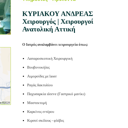
ΚΥΡΙΑΚΟΥ ΑΝΔΡΕΑΣ
Χειρουργός | Χειρουργοί
Ανατολική Αττική
O Ιατρός αναλαμβάνει xειρουργεία όπως:
Λαπαροσκοπική Χειρουργική
Βουβονοκήλες
Αιμοροίδες με laser
Ραγάς δακτυλίου
Παχυσαρκία sleeve (Γαστρικό μανίκι)
Μαστεκτομή
Καρκίνος εντέρου
Κιρσοί σκέλους - φλέβες