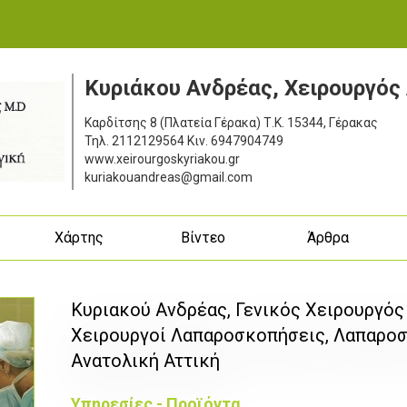
Κυριάκου Ανδρέας, Χειρουργός
Καρδίτσης 8 (Πλατεία Γέρακα)
Τ.Κ. 15344, Γέρακας
Τηλ.
2112129564
Κιν.
6947904749
www.xeirourgoskyriakou.gr
kuriakouandreas@gmail.com
ς
Χάρτης
Βίντεο
Άρθρα
Κυριακού Ανδρέας, Γενικός Χειρουργός 
Χειρουργοί Λαπαροσκοπήσεις, Λαπαροσ
Ανατολική Αττική
Υπηρεσίες - Προϊόντα