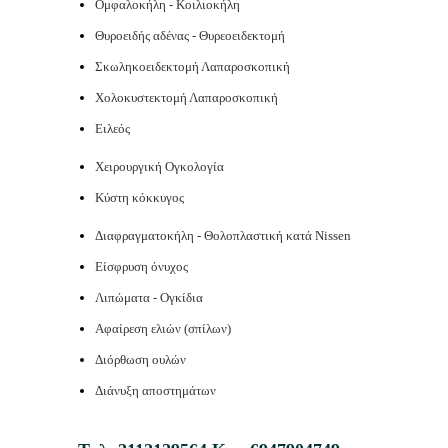
Ομφαλοκήλη - Κοιλιοκήλη
Θυροειδής αδένας - Θυρεοειδεκτομή
Σκωληκοειδεκτομή Λαπαροσκοπική
Χολοκυστεκτομή Λαπαροσκοπική
Ειλεός
Χειρουργική Ογκολογία
Κύστη κόκκυγος
Διαφραγματοκήλη - Θολοπλαστική κατά Nissen
Είσφρυση όνυχος
Λιπώματα - Ογκίδια
Αφαίρεση ελιών (σπίλων)
Διόρθωση ουλών
Διάνυξη αποστημάτων