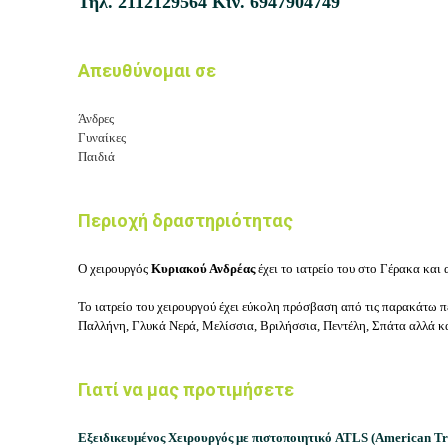
Τηλ.
2112129564
Κιν.
6947904749
Απευθύνομαι σε
Άνδρες
Γυναίκες
Παιδιά
Περιοχή δραστηριότητας
Ο χειρουργός
Κυριακού Ανδρέας
έχει το ιατρείο του στο Γέρακα και
Το ιατρείο του χειρουργού έχει εύκολη πρόσβαση από τις παρακάτω π
Παλλήνη, Γλυκά Νερά, Μελίσσια, Βριλήσσια, Πεντέλη, Σπάτα αλλά κα
Γιατί να μας προτιμήσετε
Εξειδικευμένος Χειρουργός με πιστοποιητικό
ATLS (American Tr