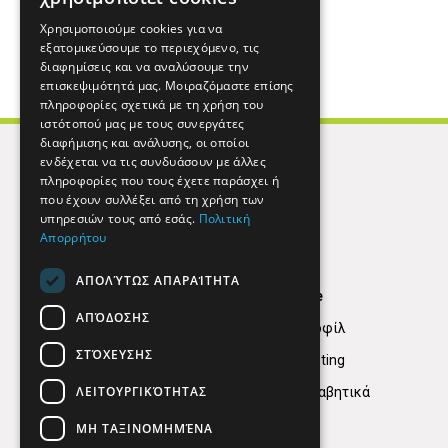
Χρησιμοποιούμε cookies για να
εξατομικεύσουμε το περιεχόμενο, τις
διαφημίσεις και να αναλύσουμε την
επισκεψιμότητά μας. Μοιραζόμαστε επίσης
πληροφορίες σχετικά με τη χρήση του
ιστότοπού μας με τους συνεργάτες
διαφήμισης και ανάλυσης, οι οποίοι
ενδέχεται να τις συνδυάσουν με άλλες
πληροφορίες που τους έχετε παράσχει ή
που έχουν συλλέξει από τη χρήση των
υπηρεσιών τους από εσάς.
Πολιτική
Απορρήτου
ΑΠΟΛΎΤΩΣ ΑΠΑΡΑΊΤΗΤΑ
Find Here
ΑΠΌΔΟΣΗΣ
Εταιρικό Προφίλ
ΣΤΌΧΕΥΣΗΣ
Digital marketing
ΛΕΙΤΟΥΡΓΙΚΌΤΗΤΑΣ
Κατηγορίες Αλφαβητικά
ΜΗ ΤΑΞΙΝΟΜΗΜΈΝΑ