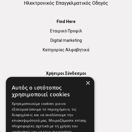
Ηλεκτρονικός Επαγγελματικός Οδηγός
Find Here
Εταιρικό Προφίλ
Digital marketing
Κατηγορίες Αλφαβητικά
Χρήσιμοι Σύνδεσμοι
×
Χάρτης
Αυτός ο ιστότοπος
Χρήσιμα Τηλέφωνα
χρησιμοποιεί cookies
Εφημερεύοντα Φαρμακεία
Χρησιμοποιούμε cookies για να
εξατομικεύσουμε το περιεχόμενο, τις
διαφημίσεις και να αναλύσουμε την
επισκεψιμότητά μας. Μοιραζόμαστε επίσης
Απόρρητο
πληροφορίες σχετικά με τη χρήση του
ιστότοπού μας με τους συνεργάτες