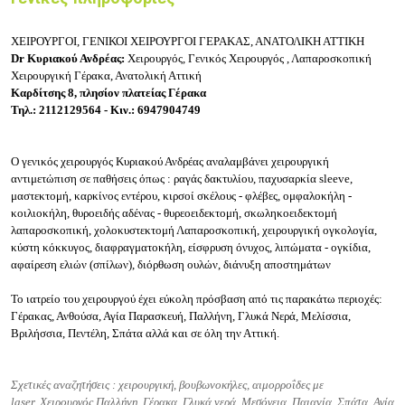
ΧΕΙΡΟΥΡΓΟΙ, ΓΕΝΙΚΟΙ ΧΕΙΡΟΥΡΓΟΙ ΓΕΡΑΚΑΣ, ΑΝΑΤΟΛΙΚΗ ΑΤΤΙΚΗ
Dr Κυριακού Ανδρέας:
Χειρουργός, Γ
ενικός Χειρουργός ,
Λαπαροσκοπική
Χειρουργική Γέρακα, Ανατολική Αττική
Καρδίτσης 8, πλησίον πλατείας Γέρακα
Τηλ.: 2112129564 - Κιν.: 6947904749
Ο γενικός χειρουργός Κυριακού Ανδρέας αναλαμβάνει χειρουργική
αντιμετώπιση σε παθήσεις όπως : ραγάς δακτυλίου, παχυσαρκία sleeve,
μαστεκτομή, καρκίνος εντέρου, κιρσοί σκέλους - φλέβες, ομφαλοκήλη -
κοιλιοκήλη, θυροειδής αδένας - θυρεοειδεκτομή, σκωληκοειδεκτομή
λαπαροσκοπική, χολοκυστεκτομή Λαπαροσκοπική, χειρουργική ογκολογία,
κύστη κόκκυγος, διαφραγματοκήλη, είσφρυση όνυχος, λιπώματα - ογκίδια,
αφαίρεση ελιών (σπίλων), διόρθωση ουλών, διάνυξη αποστημάτων
Το ιατρείο του χειρουργού έχει εύκολη πρόσβαση από τις παρακάτω περιοχές:
Γέρακας, Ανθούσα, Αγία Παρασκευή, Παλλήνη, Γλυκά Νερά, Μελίσσια,
Βριλήσσια, Πεντέλη, Σπάτα αλλά και σε όλη την Αττική.
Σχετικές αναζητήσεις :
χειρουργική,
βουβωνοκήλες,
αιμορροΐδες με
laser,
Χειρουργός Παλλήνη, Γέρακα, Γλυκά νερά, Μεσόγεια, Παιανία, Σπάτα, Αγία