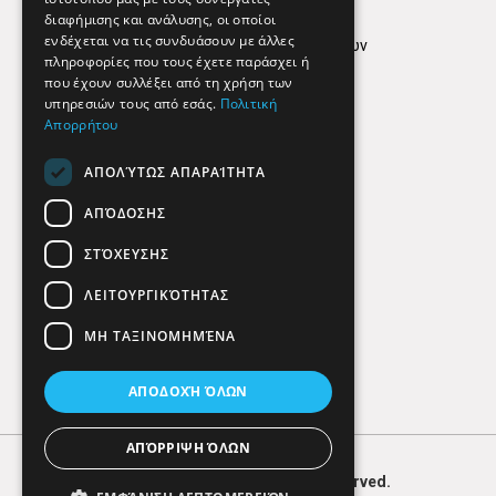
Όροι Χρήσης
διαφήμισης και ανάλυσης, οι οποίοι
ενδέχεται να τις συνδυάσουν με άλλες
Πολιτική προστασίας δεδομένων
πληροφορίες που τους έχετε παράσχει ή
Findhere
που έχουν συλλέξει από τη χρήση των
υπηρεσιών τους από εσάς.
Πολιτική
Απορρήτου
Social Media
ΑΠΟΛΎΤΩΣ ΑΠΑΡΑΊΤΗΤΑ
ΑΠΌΔΟΣΗΣ
ΣΤΌΧΕΥΣΗΣ
ΛΕΙΤΟΥΡΓΙΚΌΤΗΤΑΣ
ΜΗ ΤΑΞΙΝΟΜΗΜΈΝΑ
ΑΠΟΔΟΧΉ ΌΛΩΝ
ΑΠΌΡΡΙΨΗ ΌΛΩΝ
© 2026
FIND
HERE. All Rights Reserved.