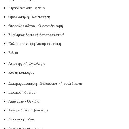
Κιρσοί σκέλους - φλέβες
Ομφαλοκήλη - Κοιλιοκήλη
Θυροειδής αδένας - Θυρεοειδεκτομή
Σκωληκοειδεκτομή Λαπαροσκοπική
Χολοκυστεκτομή Λαπαροσκοπική
Ειλεός
Χειρουργική Ογκολογία
Κύστη κόκκυγος
Διαφραγματοκήλη - Θολοπλαστική κατά Nissen
Είσφρυση όνυχος
Λιπώματα - Ογκίδια
Αφαίρεση ελιών (σπίλων)
Διόρθωση ουλών
Διάνυξη αποστημάτων