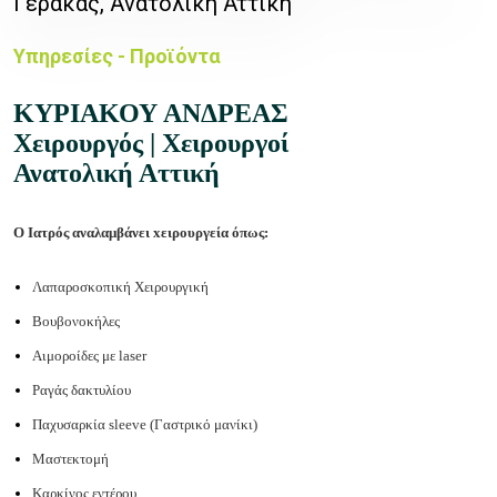
Γέρακας, Ανατολική Αττική
Υπηρεσίες - Προϊόντα
ΚΥΡΙΑΚΟΥ ΑΝΔΡΕΑΣ
Χειρουργός | Χειρουργοί
Ανατολική Αττική
O Ιατρός αναλαμβάνει xειρουργεία όπως:
Λαπαροσκοπική Χειρουργική
Βουβονοκήλες
Αιμοροίδες με laser
Ραγάς δακτυλίου
Παχυσαρκία sleeve (Γαστρικό μανίκι)
Μαστεκτομή
Καρκίνος εντέρου