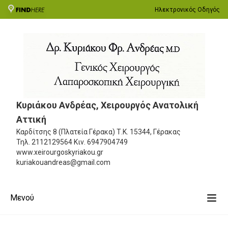
Ηλεκτρονικός Οδηγός
Κυριάκου Ανδρέας, Χειρουργός Ανατολική
Αττική
Καρδίτσης 8 (Πλατεία Γέρακα)
Τ.Κ. 15344, Γέρακας
Τηλ.
2112129564
Κιν.
6947904749
www.xeirourgoskyriakou.gr
kuriakouandreas@gmail.com
Μενού