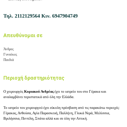
Τηλ.
2112129564
Κιν.
6947904749
Απευθύνομαι σε
Άνδρες
Γυναίκες
Παιδιά
Περιοχή δραστηριότητας
Ο χειρουργός
Κυριακού Ανδρέας
έχει το ιατρείο του στο Γέρακα και
αναλαμβάνει περιστατικά από όλη την Ελλάδα.
Το ιατρείο του χειρουργού έχει εύκολη πρόσβαση από τις παρακάτω περιοχές:
Γέρακας, Ανθούσα, Αγία Παρασκευή, Παλλήνη, Γλυκά Νερά, Μελίσσια,
Βριλήσσια, Πεντέλη, Σπάτα αλλά και σε όλη την Αττική.