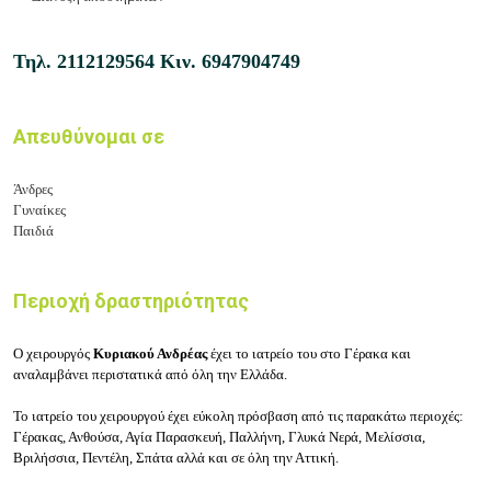
Τηλ.
2112129564
Κιν.
6947904749
Απευθύνομαι σε
Άνδρες
Γυναίκες
Παιδιά
Περιοχή δραστηριότητας
Ο χειρουργός
Κυριακού Ανδρέας
έχει το ιατρείο του στο Γέρακα και
αναλαμβάνει περιστατικά από όλη την Ελλάδα.
Το ιατρείο του χειρουργού έχει εύκολη πρόσβαση από τις παρακάτω περιοχές:
Γέρακας, Ανθούσα, Αγία Παρασκευή, Παλλήνη, Γλυκά Νερά, Μελίσσια,
Βριλήσσια, Πεντέλη, Σπάτα αλλά και σε όλη την Αττική.