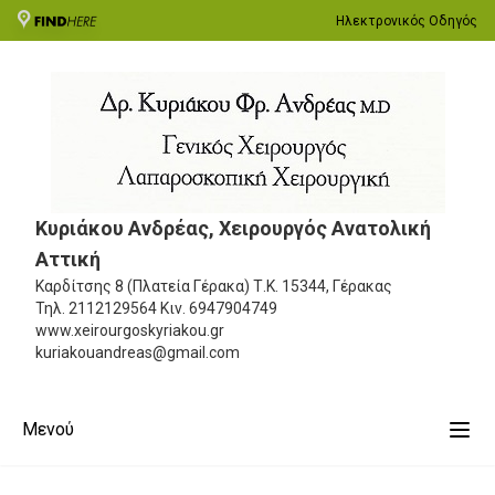
Ηλεκτρονικός Οδηγός
Κυριάκου Ανδρέας, Χειρουργός Ανατολική
Αττική
Καρδίτσης 8 (Πλατεία Γέρακα)
Τ.Κ. 15344, Γέρακας
Τηλ.
2112129564
Κιν.
6947904749
www.xeirourgoskyriakou.gr
kuriakouandreas@gmail.com
Μενού