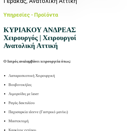
Γέρακας, Ανατολική Αττική
Υπηρεσίες - Προϊόντα
ΚΥΡΙΑΚΟΥ ΑΝΔΡΕΑΣ
Χειρουργός | Χειρουργοί
Ανατολική Αττική
O Ιατρός αναλαμβάνει xειρουργεία όπως:
Λαπαροσκοπική Χειρουργική
Βουβονοκήλες
Αιμοροίδες με laser
Ραγάς δακτυλίου
Παχυσαρκία sleeve (Γαστρικό μανίκι)
Μαστεκτομή
Καρκίνος εντέρου