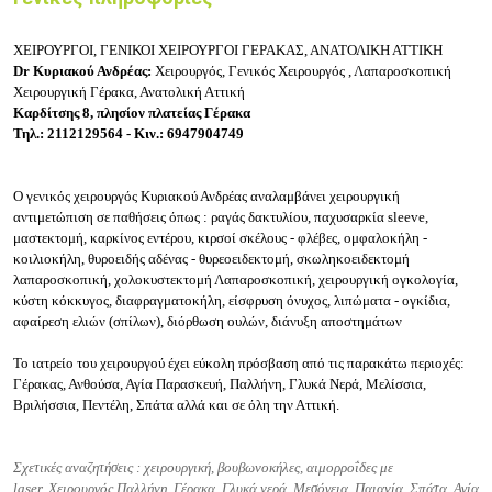
ΧΕΙΡΟΥΡΓΟΙ, ΓΕΝΙΚΟΙ ΧΕΙΡΟΥΡΓΟΙ ΓΕΡΑΚΑΣ, ΑΝΑΤΟΛΙΚΗ ΑΤΤΙΚΗ
Dr Κυριακού Ανδρέας:
Χειρουργός, Γ
ενικός Χειρουργός ,
Λαπαροσκοπική
Χειρουργική Γέρακα, Ανατολική Αττική
Καρδίτσης 8, πλησίον πλατείας Γέρακα
Τηλ.: 2112129564 - Κιν.: 6947904749
Ο γενικός χειρουργός Κυριακού Ανδρέας αναλαμβάνει χειρουργική
αντιμετώπιση σε παθήσεις όπως : ραγάς δακτυλίου, παχυσαρκία sleeve,
μαστεκτομή, καρκίνος εντέρου, κιρσοί σκέλους - φλέβες, ομφαλοκήλη -
κοιλιοκήλη, θυροειδής αδένας - θυρεοειδεκτομή, σκωληκοειδεκτομή
λαπαροσκοπική, χολοκυστεκτομή Λαπαροσκοπική, χειρουργική ογκολογία,
κύστη κόκκυγος, διαφραγματοκήλη, είσφρυση όνυχος, λιπώματα - ογκίδια,
αφαίρεση ελιών (σπίλων), διόρθωση ουλών, διάνυξη αποστημάτων
Το ιατρείο του χειρουργού έχει εύκολη πρόσβαση από τις παρακάτω περιοχές:
Γέρακας, Ανθούσα, Αγία Παρασκευή, Παλλήνη, Γλυκά Νερά, Μελίσσια,
Βριλήσσια, Πεντέλη, Σπάτα αλλά και σε όλη την Αττική.
Σχετικές αναζητήσεις :
χειρουργική,
βουβωνοκήλες,
αιμορροΐδες με
laser,
Χειρουργός Παλλήνη, Γέρακα, Γλυκά νερά, Μεσόγεια, Παιανία, Σπάτα, Αγία