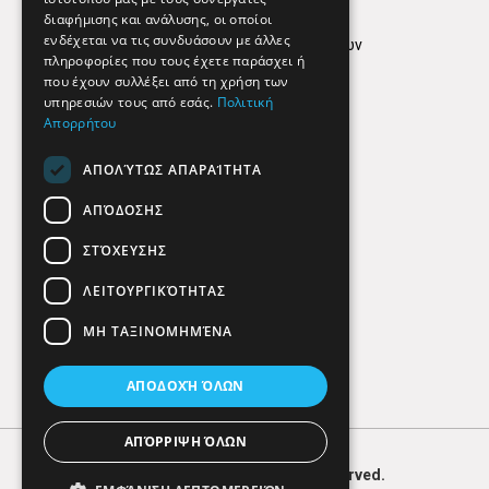
Όροι Χρήσης
διαφήμισης και ανάλυσης, οι οποίοι
ενδέχεται να τις συνδυάσουν με άλλες
Πολιτική προστασίας δεδομένων
πληροφορίες που τους έχετε παράσχει ή
Findhere
που έχουν συλλέξει από τη χρήση των
υπηρεσιών τους από εσάς.
Πολιτική
Απορρήτου
Social Media
ΑΠΟΛΎΤΩΣ ΑΠΑΡΑΊΤΗΤΑ
ΑΠΌΔΟΣΗΣ
ΣΤΌΧΕΥΣΗΣ
ΛΕΙΤΟΥΡΓΙΚΌΤΗΤΑΣ
ΜΗ ΤΑΞΙΝΟΜΗΜΈΝΑ
ΑΠΟΔΟΧΉ ΌΛΩΝ
ΑΠΌΡΡΙΨΗ ΌΛΩΝ
© 2026
FIND
HERE. All Rights Reserved.