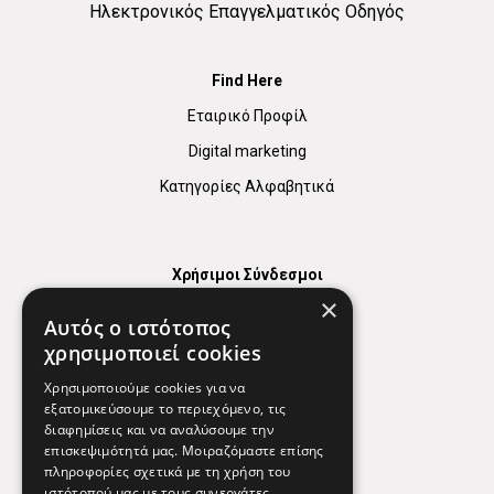
Ηλεκτρονικός Επαγγελματικός Οδηγός
Find Here
Εταιρικό Προφίλ
Digital marketing
Κατηγορίες Αλφαβητικά
Χρήσιμοι Σύνδεσμοι
×
Χάρτης
Αυτός ο ιστότοπος
Χρήσιμα Τηλέφωνα
χρησιμοποιεί cookies
Εφημερεύοντα Φαρμακεία
Χρησιμοποιούμε cookies για να
εξατομικεύσουμε το περιεχόμενο, τις
διαφημίσεις και να αναλύσουμε την
επισκεψιμότητά μας. Μοιραζόμαστε επίσης
Απόρρητο
πληροφορίες σχετικά με τη χρήση του
ιστότοπού μας με τους συνεργάτες