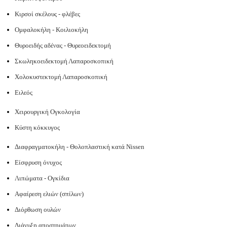
Κιρσοί σκέλους - φλέβες
Ομφαλοκήλη - Κοιλιοκήλη
Θυροειδής αδένας - Θυρεοειδεκτομή
Σκωληκοειδεκτομή Λαπαροσκοπική
Χολοκυστεκτομή Λαπαροσκοπική
Ειλεός
Χειρουργική Ογκολογία
Κύστη κόκκυγος
Διαφραγματοκήλη - Θολοπλαστική κατά Nissen
Είσφρυση όνυχος
Λιπώματα - Ογκίδια
Αφαίρεση ελιών (σπίλων)
Διόρθωση ουλών
Διάνυξη αποστημάτων