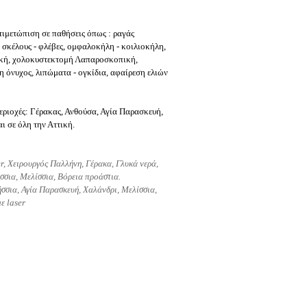
τιμετώπιση σε παθήσεις όπως : ραγάς
ί σκέλους - φλέβες, ομφαλοκήλη - κοιλιοκήλη,
ική, χολοκυστεκτομή Λαπαροσκοπική,
 όνυχος, λιπώματα - ογκίδια, αφαίρεση ελιών
εριοχές: Γέρακας, Ανθούσα, Αγία Παρασκευή,
ι σε όλη την Αττική.
er,
Χειρουργός Παλλήνη, Γέρακα, Γλυκά νερά,
σσια, Μελίσσια, Βόρεια προάστια.
σσια, Αγία Παρασκευή, Χαλάνδρι, Μελίσσια,
ε laser