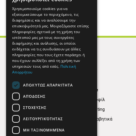
Χρησιμοποιούμε cookies για να
εξατομικεύσουμε το περιεχόμενο, τις
διαφημίσεις και να αναλύσουμε την
επισκεψιμότητά μας. Μοιραζόμαστε επίσης
πληροφορίες σχετικά με τη χρήση του
ιστότοπού μας με τους συνεργάτες
διαφήμισης και ανάλυσης, οι οποίοι
ενδέχεται να τις συνδυάσουν με άλλες
πληροφορίες που τους έχετε παράσχει ή
που έχουν συλλέξει από τη χρήση των
υπηρεσιών τους από εσάς.
Πολιτική
Απορρήτου
ΑΠΟΛΎΤΩΣ ΑΠΑΡΑΊΤΗΤΑ
Find Here
ΑΠΌΔΟΣΗΣ
Εταιρικό Προφίλ
ΣΤΌΧΕΥΣΗΣ
Digital marketing
ΛΕΙΤΟΥΡΓΙΚΌΤΗΤΑΣ
Κατηγορίες Αλφαβητικά
ΜΗ ΤΑΞΙΝΟΜΗΜΈΝΑ