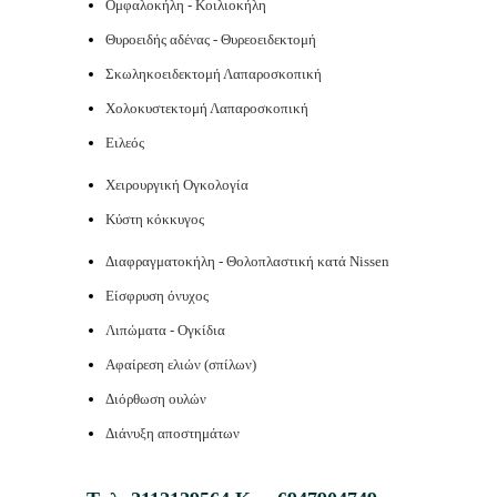
Ομφαλοκήλη - Κοιλιοκήλη
Θυροειδής αδένας - Θυρεοειδεκτομή
Σκωληκοειδεκτομή Λαπαροσκοπική
Χολοκυστεκτομή Λαπαροσκοπική
Ειλεός
Χειρουργική Ογκολογία
Κύστη κόκκυγος
Διαφραγματοκήλη - Θολοπλαστική κατά Nissen
Είσφρυση όνυχος
Λιπώματα - Ογκίδια
Αφαίρεση ελιών (σπίλων)
Διόρθωση ουλών
Διάνυξη αποστημάτων