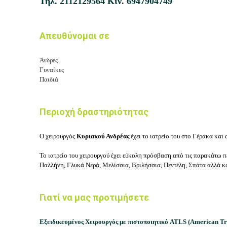
Τηλ.
2112129564
Κιν.
6947904749
Απευθύνομαι σε
Άνδρες
Γυναίκες
Παιδιά
Περιοχή δραστηριότητας
Ο χειρουργός
Κυριακού Ανδρέας
έχει το ιατρείο του στο Γέρακα και
Το ιατρείο του χειρουργού έχει εύκολη πρόσβαση από τις παρακάτω π
Παλλήνη, Γλυκά Νερά, Μελίσσια, Βριλήσσια, Πεντέλη, Σπάτα αλλά κα
Γιατί να μας προτιμήσετε
Εξειδικευμένος Χειρουργός με πιστοποιητικό
ATLS (American Tr