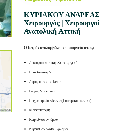
ΚΥΡΙΑΚΟΥ ΑΝΔΡΕΑΣ
Χειρουργός | Χειρουργοί
Ανατολική Αττική
O Ιατρός αναλαμβάνει xειρουργεία όπως:
Λαπαροσκοπική Χειρουργική
Βουβονοκήλες
Αιμοροίδες με laser
Ραγάς δακτυλίου
Παχυσαρκία sleeve (Γαστρικό μανίκι)
Μαστεκτομή
Καρκίνος εντέρου
Κιρσοί σκέλους - φλέβες