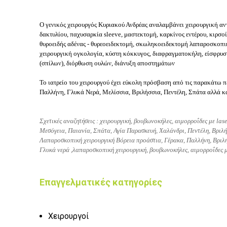
Ο γενικός χειρουργός Κυριακού Ανδρέας αναλαμβάνει χειρουργική αν
δακτυλίου, παχυσαρκία sleeve, μαστεκτομή, καρκίνος εντέρου, κιρσο
θυροειδής αδένας - θυρεοειδεκτομή, σκωληκοειδεκτομή λαπαροσκοπ
χειρουργική ογκολογία, κύστη κόκκυγος, διαφραγματοκήλη, είσφρυση
(σπίλων), διόρθωση ουλών, διάνυξη αποστημάτων
Το ιατρείο του χειρουργού έχει εύκολη πρόσβαση από τις παρακάτω π
Παλλήνη, Γλυκά Νερά, Μελίσσια, Βριλήσσια, Πεντέλη, Σπάτα αλλά κα
Σχετικές αναζητήσεις :
χειρουργική,
βουβωνοκήλες,
αιμορροΐδες με las
Μεσόγεια, Παιανία, Σπάτα, Αγία Παρασκευή, Χαλάνδρι, Πεντέλη, Βριλή
Λαπαροσκοπική χειρουργική Βόρεια προάστια, Γέρακα, Παλλήνη, Βριλή
Γλυκά νερά ,
λαπαροσκοπική χειρουργική,
βουβωνοκήλες,
αιμορροΐδες μ
Επαγγελματικές κατηγορίες
Χειρουργοί