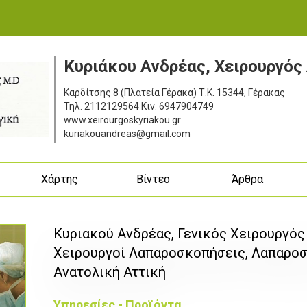
Κυριάκου Ανδρέας, Χειρουργός
Καρδίτσης 8 (Πλατεία Γέρακα)
Τ.Κ. 15344, Γέρακας
Τηλ.
2112129564
Κιν.
6947904749
www.xeirourgoskyriakou.gr
kuriakouandreas@gmail.com
ς
Χάρτης
Βίντεο
Άρθρα
Κυριακού Ανδρέας, Γενικός Χειρουργός 
Χειρουργοί Λαπαροσκοπήσεις, Λαπαροσ
Ανατολική Αττική
Υπηρεσίες - Προϊόντα