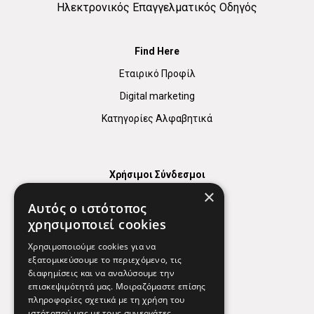
Ηλεκτρονικός Επαγγελματικός Οδηγός
Find Here
Εταιρικό Προφίλ
Digital marketing
Κατηγορίες Αλφαβητικά
Χρήσιμοι Σύνδεσμοι
×
Χάρτης
Αυτός ο ιστότοπος
Χρήσιμα Τηλέφωνα
χρησιμοποιεί cookies
Εφημερεύοντα Φαρμακεία
Χρησιμοποιούμε cookies για να
εξατομικεύσουμε το περιεχόμενο, τις
διαφημίσεις και να αναλύσουμε την
επισκεψιμότητά μας. Μοιραζόμαστε επίσης
Απόρρητο
πληροφορίες σχετικά με τη χρήση του
ιστότοπού μας με τους συνεργάτες