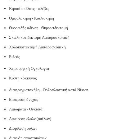
Κιρσοί σκέλους - φλέβες
Ομφαλοκήλη - Κοιλιοκήλη
Θυροειδής αδένας - Θυρεοειδεκτομή
Σκωληκοειδεκτομή Λαπαροσκοπική
Χολοκυστεκτομή Λαπαροσκοπική
Ειλεός
Χειρουργική Ογκολογία
Κύστη κόκκυγος
Διαφραγματοκήλη - Θολοπλαστική κατά Nissen
Είσφρυση όνυχος
Λιπώματα - Ογκίδια
Αφαίρεση ελιών (σπίλων)
Διόρθωση ουλών
Διάνυξη αποστημάτων