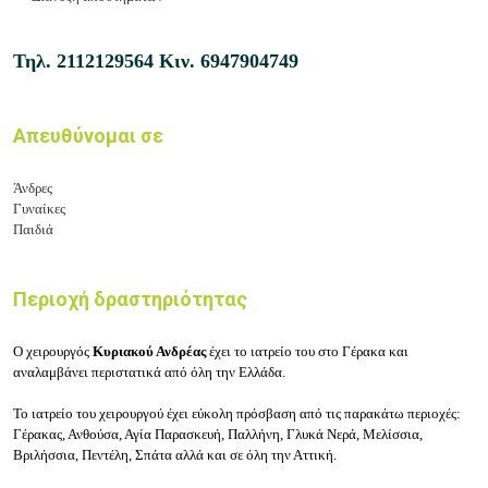
Τηλ.
2112129564
Κιν.
6947904749
Απευθύνομαι σε
Άνδρες
Γυναίκες
Παιδιά
Περιοχή δραστηριότητας
Ο χειρουργός
Κυριακού Ανδρέας
έχει το ιατρείο του στο Γέρακα και
αναλαμβάνει περιστατικά από όλη την Ελλάδα.
Το ιατρείο του χειρουργού έχει εύκολη πρόσβαση από τις παρακάτω περιοχές:
Γέρακας, Ανθούσα, Αγία Παρασκευή, Παλλήνη, Γλυκά Νερά, Μελίσσια,
Βριλήσσια, Πεντέλη, Σπάτα αλλά και σε όλη την Αττική.