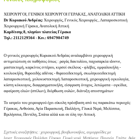
ΧΕΙΡΟΥΡΓΟΙ, ΓΕΝΙΚΟΙ ΧΕΙΡΟΥΡΓΟΙ ΓΕΡΑΚΑΣ, ΑΝΑΤΟΛΙΚΗ ΑΤΤΙΚΗ
Dr Κυριακού Ανδρέας:
Χειρουργός, Γ
ενικός Χειρουργός ,
Λαπαροσκοπική
Χειρουργική Γέρακα, Ανατολική Αττική
Καρδίτσης 8, πλησίον πλατείας Γέρακα
Τηλ.: 2112129564 - Κιν.: 6947904749
Ο γενικός χειρουργός Κυριακού Ανδρέας αναλαμβάνει χειρουργική
αντιμετώπιση σε παθήσεις όπως : ραγάς δακτυλίου, παχυσαρκία sleeve,
μαστεκτομή, καρκίνος εντέρου, κιρσοί σκέλους - φλέβες, ομφαλοκήλη -
κοιλιοκήλη, θυροειδής αδένας - θυρεοειδεκτομή, σκωληκοειδεκτομή
λαπαροσκοπική, χολοκυστεκτομή Λαπαροσκοπική, χειρουργική ογκολογία,
κύστη κόκκυγος, διαφραγματοκήλη, είσφρυση όνυχος, λιπώματα - ογκίδια,
αφαίρεση ελιών (σπίλων), διόρθωση ουλών, διάνυξη αποστημάτων
Το ιατρείο του χειρουργού έχει εύκολη πρόσβαση από τις παρακάτω περιοχές:
Γέρακας, Ανθούσα, Αγία Παρασκευή, Παλλήνη, Γλυκά Νερά, Μελίσσια,
Βριλήσσια, Πεντέλη, Σπάτα αλλά και σε όλη την Αττική.
Σχετικές αναζητήσεις :
χειρουργική,
βουβωνοκήλες,
αιμορροΐδες με
laser,
Χειρουργός Παλλήνη, Γέρακα, Γλυκά νερά, Μεσόγεια, Παιανία, Σπάτα, Αγία