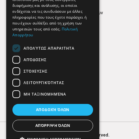
Όροι Χρήσης
διαφήμισης και ανάλυσης, οι οποίοι
ενδέχεται να τις συνδυάσουν με άλλες
Πολιτική προστασίας δεδομένων
πληροφορίες που τους έχετε παράσχει ή
Findhere
που έχουν συλλέξει από τη χρήση των
υπηρεσιών τους από εσάς.
Πολιτική
Απορρήτου
Social Media
ΑΠΟΛΎΤΩΣ ΑΠΑΡΑΊΤΗΤΑ
ΑΠΌΔΟΣΗΣ
ΣΤΌΧΕΥΣΗΣ
ΛΕΙΤΟΥΡΓΙΚΌΤΗΤΑΣ
ΜΗ ΤΑΞΙΝΟΜΗΜΈΝΑ
ΑΠΟΔΟΧΉ ΌΛΩΝ
ΑΠΌΡΡΙΨΗ ΌΛΩΝ
© 2026
FIND
HERE. All Rights Reserved.