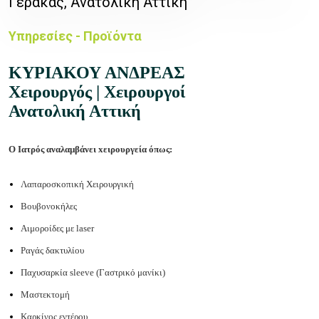
Γέρακας, Ανατολική Αττική
Υπηρεσίες - Προϊόντα
ΚΥΡΙΑΚΟΥ ΑΝΔΡΕΑΣ
Χειρουργός | Χειρουργοί
Ανατολική Αττική
O Ιατρός αναλαμβάνει xειρουργεία όπως:
Λαπαροσκοπική Χειρουργική
Βουβονοκήλες
Αιμοροίδες με laser
Ραγάς δακτυλίου
Παχυσαρκία sleeve (Γαστρικό μανίκι)
Μαστεκτομή
Καρκίνος εντέρου