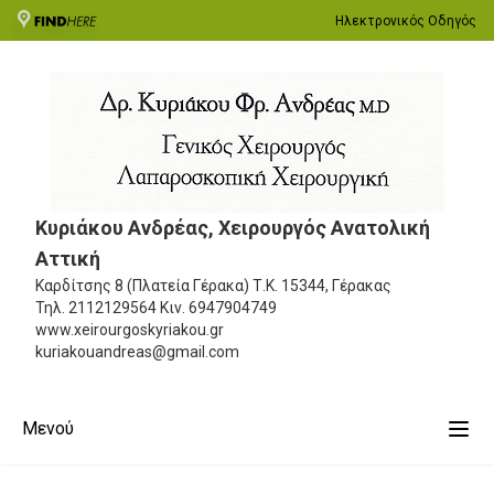
Ηλεκτρονικός Οδηγός
Κυριάκου Ανδρέας, Χειρουργός Ανατολική
Αττική
Καρδίτσης 8 (Πλατεία Γέρακα)
Τ.Κ. 15344, Γέρακας
Τηλ.
2112129564
Κιν.
6947904749
www.xeirourgoskyriakou.gr
kuriakouandreas@gmail.com
Μενού