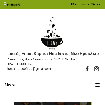
Ηλεκτρονικός Οδηγός
Luca's, Ξηροί Καρποί Νέα Ιωνία, Νέο Ηράκλειο
Λεωφόρος Ηρακλείου 250
Τ.Κ. 14231, Νέα Ιωνία
Τηλ.
2114086173
luca'snutscoffee@gmail.com
Μενού