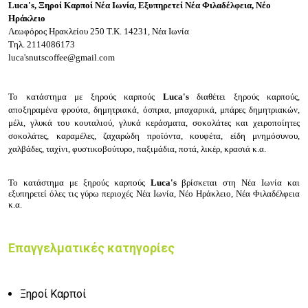
Luca's, Ξηροί Καρποί Νέα Ιωνία, Εξυπηρετεί Νέα Φιλαδέλφεια, Νέο
Ηράκλειο
Λεωφόρος Ηρακλείου 250
Τ.Κ. 14231, Νέα Ιωνία
Τηλ.
2114086173
luca'snutscoffee@gmail.com
Το κατάστημα με
ξηρούς καρπούς
Luca's
διαθέτει ξ
ηρούς καρπούς,
α
ποξηραμένα φρούτα, δ
ημητριακά, ό
σπρια, μ
παχαρικά, μ
πάρες δημητριακών,
μ
έλι, γ
λυκά του κουταλιού, γ
λυκά κεράσματα, σ
οκολάτες και χειροποίητες
σοκολάτες, κ
αραμέλες, ζ
αχαρώδη προϊόντα, κ
ουφέτα, ε
ίδη μνημόσυνου,
χ
αλβάδες, τ
αχίνι, φ
υστικοβούτυρο, π
αξιμάδια, π
οτά, λ
ικέρ, κ
ρασιά κ.α.
Το κατάστημα με
ξηρούς καρπούς
Luca's
βρίσκεται στη
Νέα Ιωνία
και
εξυπηρετεί όλες τις γύρω περιοχές Νέα Ιωνία, Νέο Ηράκλειο, Νέα Φιλαδέλφεια
κ.α.
Επαγγελματικές κατηγορίες
Ξηροί Καρποί