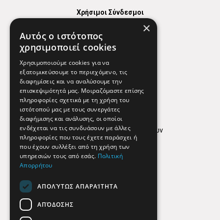
Χρήσιμοι Σύνδεσμοι
×
Χάρτης
Αυτός ο ιστότοπος
Χρήσιμα Τηλέφωνα
χρησιμοποιεί cookies
Εφημερεύοντα Φαρμακεία
Χρησιμοποιούμε cookies για να
εξατομικεύσουμε το περιεχόμενο, τις
διαφημίσεις και να αναλύσουμε την
επισκεψιμότητά μας. Μοιραζόμαστε επίσης
Απόρρητο
πληροφορίες σχετικά με τη χρήση του
ιστότοπού μας με τους συνεργάτες
Όροι Χρήσης
διαφήμισης και ανάλυσης, οι οποίοι
ενδέχεται να τις συνδυάσουν με άλλες
Πολιτική προστασίας δεδομένων
πληροφορίες που τους έχετε παράσχει ή
Findhere
που έχουν συλλέξει από τη χρήση των
υπηρεσιών τους από εσάς.
Πολιτική
Απορρήτου
Social Media
ΑΠΟΛΎΤΩΣ ΑΠΑΡΑΊΤΗΤΑ
ΑΠΌΔΟΣΗΣ