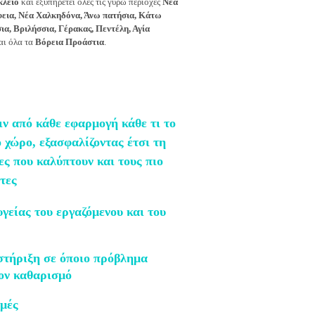
κλειο
και εξυπηρετεί όλες τις γύρω περιοχές
Νέα
φεια, Νέα Χαλκηδόνα, Άνω πατήσια, Κάτω
α, Βριλήσσια, Γέρακας, Πεντέλη, Αγία
αι όλα τα
Βόρεια Προάστια
.
ιν από κάθε εφαρμογή κάθε τι το
 χώρο, εξασφαλίζοντας έτσι τη
ες
που καλύπτουν και τους πιο
άτες
γείας του εργαζόμενου και του
στήριξη σε όποιο πρόβλημα
τον καθαρισμό
μές