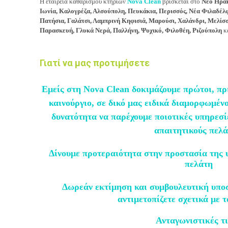
Η εταιρεία καθαρισμού κτηρίων
Nova Clean
βρίσκεται στο
Νέο Ηρά
Ιωνία, Καλογρέζα, Αλσούπολη, Πευκάκια, Περισσός, Νέα Φιλαδέλ
Πατήσια, Γαλάτσι, Λαμπρινή Κηφισιά, Μαρούσι, Χαλάνδρι, Μελίσσι
Παρασκευή, Γλυκά Νερά, Παλλήνη, Ψυχικό, Φιλοθέη, Ριζούπολη
κ
Γιατί να μας προτιμήσετε
Εμείς στη Nova Clean δοκιμάζουμε πρώτοι, πρ
καινούργιο, σε δικό μας ειδικά διαμορφωμένο
δυνατότητα να παρέχουμε ποιοτικές υπηρεσί
απαιτητικούς πελ
Δίνουμε προτεραιότητα στην προστασία της υ
πελάτη
Δωρεάν
εκτίμηση και συμβουλευτική υπο
αντιμετοπίζετε σχετικά με 
Ανταγωνιστικές
τι