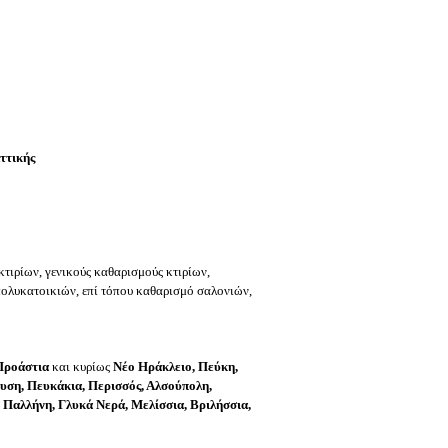
ττικής
τιρίων, γενικούς καθαρισμούς κτιρίων,
ολυκατοικιών, επί τόπου καθαρισμό σαλονιών,
Προάστια
και κυρίως
Νέο Ηράκλειο, Πεύκη,
υση, Πευκάκια, Περισσός, Αλσούπολη,
 Παλλήνη, Γλυκά Νερά, Μελίσσια, Βριλήσσια,