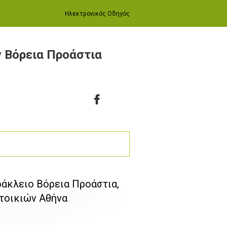
Ηλεκτρονικός Οδηγός
ν Βόρεια Προάστια
ράκλειο Βόρεια Προάστια,
τοικιών Αθήνα