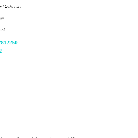
ν / Σαλονιών
κων
μοί
2812250
2