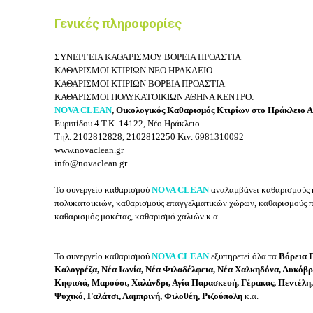
Γενικές πληροφορίες
ΣΥΝΕΡΓΕΙΑ ΚΑΘΑΡΙΣΜΟΥ ΒΟΡΕΙΑ ΠΡΟΑΣΤΙΑ
ΚΑΘΑΡΙΣΜΟΙ ΚΤΙΡΙΩΝ
ΝΕΟ ΗΡΑΚΛΕΙΟ
ΚΑΘΑΡΙΣΜΟΙ ΚΤΙΡΙΩΝ
ΒΟΡΕΙΑ ΠΡΟΑΣΤΙΑ
ΚΑΘΑΡΙΣΜΟΙ ΠΟΛΥΚΑΤΟΙΚΙΩΝ ΑΘΗΝΑ ΚΕΝΤΡΟ:
NOVA CLEAN
, Οικολογικός Καθαρισμός Κτιρίων στο Ηράκλειο Α
Ευριπίδου 4
Τ.Κ. 14122, Νέο Ηράκλειο
Τηλ.
2102812828, 2102812250
Κιν.
6981310092
www.novaclean.gr
info@novaclean.gr
Το συνεργείο καθαρισμού
NOVA CLEAN
αναλαμβάνει καθαρισμούς κ
πολυκατοικιών, καθαρισμούς επαγγελματικών χώρων, καθαρισμούς π
καθαρισμός μοκέτας, καθαρισμό χαλιών κ.α.
Το συνεργείο καθαρισμού
NOVA CLEAN
εξυπηρετεί όλα τα
Βόρεια 
Καλογρέζα, Νέα Ιωνία, Νέα Φιλαδέλφεια, Νέα Χαλκηδόνα, Λυκόβρ
Κηφισιά, Μαρούσι, Χαλάνδρι, Αγία Παρασκευή, Γέρακας, Πεντέλη,
Ψυχικό, Γαλάτσι, Λαμπρινή, Φιλοθέη, Ριζούπολη
κ.α.