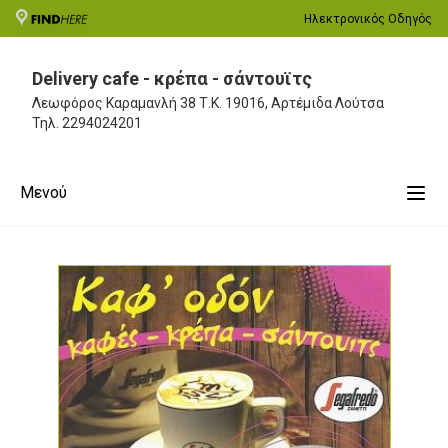
Ηλεκτρονικός Οδηγός
Delivery cafe - κρέπα - σάντουϊτς
Λεωφόρος Καραμανλή 38
Τ.Κ. 19016, Αρτέμιδα Λούτσα
Τηλ.
2294024201
Μενού