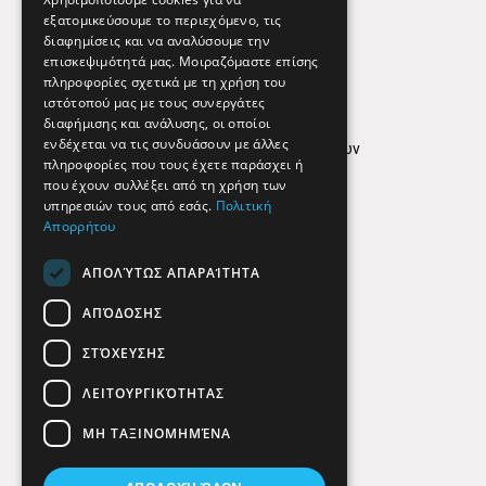
εξατομικεύσουμε το περιεχόμενο, τις
διαφημίσεις και να αναλύσουμε την
επισκεψιμότητά μας. Μοιραζόμαστε επίσης
Απόρρητο
πληροφορίες σχετικά με τη χρήση του
ιστότοπού μας με τους συνεργάτες
Όροι Χρήσης
διαφήμισης και ανάλυσης, οι οποίοι
ενδέχεται να τις συνδυάσουν με άλλες
Πολιτική προστασίας δεδομένων
πληροφορίες που τους έχετε παράσχει ή
Findhere
που έχουν συλλέξει από τη χρήση των
υπηρεσιών τους από εσάς.
Πολιτική
Απορρήτου
Social Media
ΑΠΟΛΎΤΩΣ ΑΠΑΡΑΊΤΗΤΑ
ΑΠΌΔΟΣΗΣ
ΣΤΌΧΕΥΣΗΣ
ΛΕΙΤΟΥΡΓΙΚΌΤΗΤΑΣ
ΜΗ ΤΑΞΙΝΟΜΗΜΈΝΑ