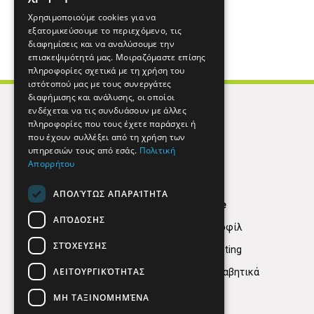
Χρησιμοποιούμε cookies για να
εξατομικεύσουμε το περιεχόμενο, τις
διαφημίσεις και να αναλύσουμε την
επισκεψιμότητά μας. Μοιραζόμαστε επίσης
πληροφορίες σχετικά με τη χρήση του
ιστότοπού μας με τους συνεργάτες
διαφήμισης και ανάλυσης, οι οποίοι
ενδέχεται να τις συνδυάσουν με άλλες
πληροφορίες που τους έχετε παράσχει ή
που έχουν συλλέξει από τη χρήση των
υπηρεσιών τους από εσάς.
Πολιτική
Απορρήτου
ΑΠΟΛΎΤΩΣ ΑΠΑΡΑΊΤΗΤΑ
Find Here
ΑΠΌΔΟΣΗΣ
Εταιρικό Προφίλ
ΣΤΌΧΕΥΣΗΣ
Digital marketing
ΛΕΙΤΟΥΡΓΙΚΌΤΗΤΑΣ
Κατηγορίες Αλφαβητικά
ΜΗ ΤΑΞΙΝΟΜΗΜΈΝΑ