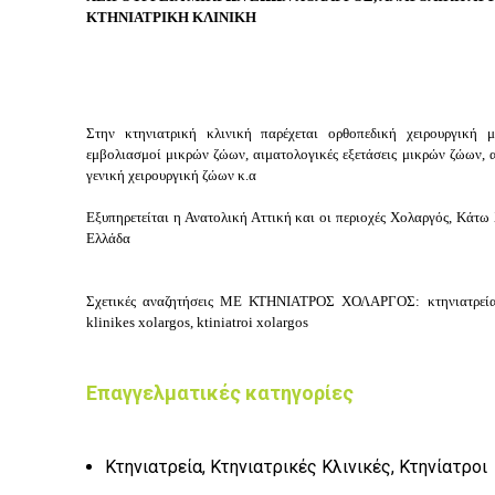
ΚΤΗΝΙΑΤΡΙΚΗ ΚΛΙΝΙΚΗ
Στην
κτηνιατρική κλινική παρέχεται ορθοπεδική χειρουργική
εμβολιασμοί μικρών ζώων, αιματολογικές εξετάσεις μικρών ζώων, α
γενική χειρουργική ζώων κ.α
Εξυπηρετείται η Ανατολική Αττική και οι περιοχές Χολαργός, Κάτω
Ελλάδα
Σχετικές αναζητήσεις ΜΕ ΚΤΗΝΙΑΤΡΟΣ ΧΟΛΑΡΓΟΣ: κτηνιατρεία Χ
klinikes xolargos, ktiniatroi xolargos
Επαγγελματικές κατηγορίες
Κτηνιατρεία, Κτηνιατρικές Κλινικές, Κτηνίατροι