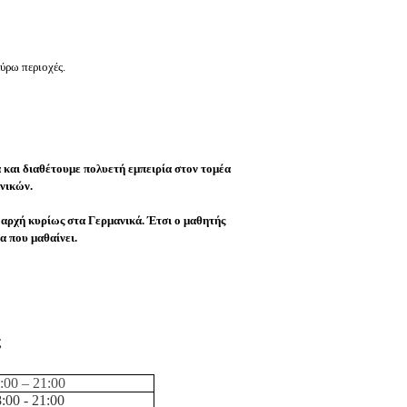
γύρω περιοχές.
και διαθέτουμε πολυετή εμπειρία στον τομέα
νικών.
ν αρχή κυρίως στα Γερμανικά. Έτσι ο μαθητής
α που μαθαίνει.
ς
:0
0 – 21
:
00
:00 - 21:00