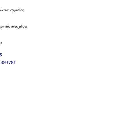
ών και εργασίας
ερμανόφωνες χώρες
ις
6
6393781