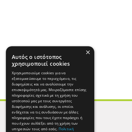
×
Αυτός ο ιστότοπος
χρησιμοποιεί cookies
Χρησιμοποιούμε cookies για να
εξατομικεύσουμε το περιεχόμενο, τις
διαφημίσεις και να αναλύσουμε την
επισκεψιμότητά μας. Μοιραζόμαστε επίσης
πληροφορίες σχετικά με τη χρήση του
ιστότοπού μας με τους συνεργάτες
διαφήμισης και ανάλυσης, οι οποίοι
ενδέχεται να τις συνδυάσουν με άλλες
πληροφορίες που τους έχετε παράσχει ή
που έχουν συλλέξει από τη χρήση των
υπηρεσιών τους από εσάς.
Πολιτική