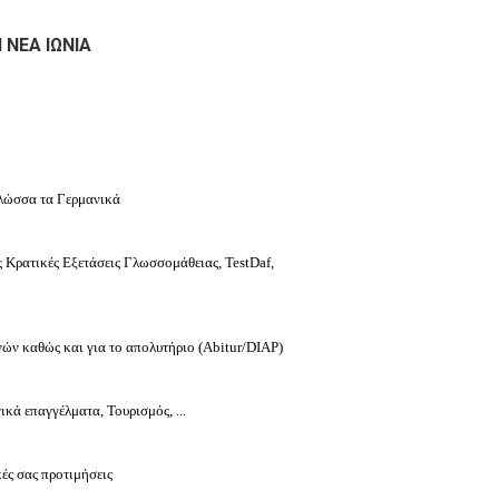
ΝΕΑ ΙΩΝΙΑ
λώσσα τα Γερμανικά
ές Κρατικές Εξετάσεις Γλωσσομάθειας, TestDaf,
νών καθώς και για το απολυτήριο (Abitur/DIAP)
ικά επαγγέλματα, Τουρισμός, ...
ς σας προτιμήσεις