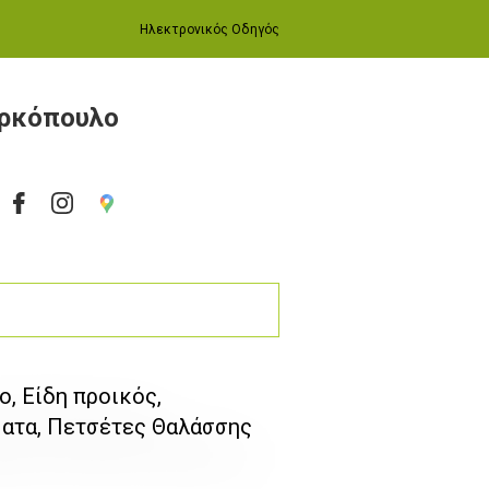
Ηλεκτρονικός Οδηγός
αρκόπουλο
, Είδη προικός,
ματα, Πετσέτες Θαλάσσης