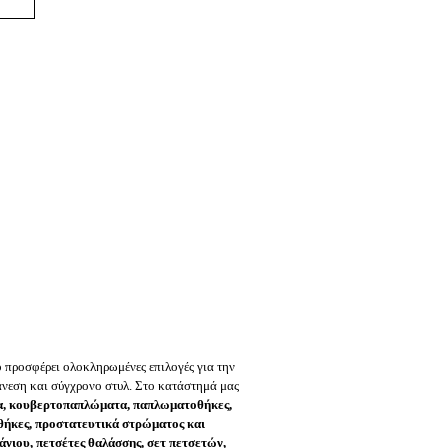
ο
προσφέρει ολοκληρωμένες επιλογές για την
 άνεση και σύγχρονο στυλ. Στο κατάστημά μας
ατα, κουβερτοπαπλώματα, παπλωματοθήκες,
οθήκες, προστατευτικά στρώματος και
άνιου, πετσέτες θαλάσσης, σετ πετσετών,