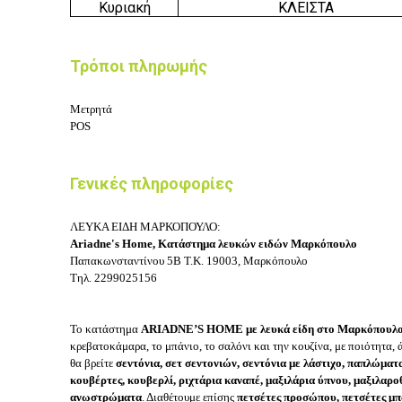
Κυριακή
ΚΛΕΙΣΤΑ
Τρόποι πληρωμής
Μετρητά
POS
Γενικές πληροφορίες
ΛΕΥΚΑ ΕΙΔΗ ΜΑΡΚΟΠΟΥΛΟ:
Ariadne's Home, Κατάστημα λευκών ειδών Μαρκόπουλο
Παπακωνσταντίνου 5Β
Τ.Κ. 19003, Μαρκόπουλο
Τηλ.
2299025156
Το κατάστημα
ARIADNE’S HOME με λευκά είδη στο Μαρκόπουλ
κρεβατοκάμαρα, το μπάνιο, το σαλόνι και την κουζίνα, με ποιότητα,
θα βρείτε
σεντόνια, σετ σεντονιών, σεντόνια με λάστιχο, παπλώμ
κουβέρτες, κουβερλί, ριχτάρια καναπέ, μαξιλάρια ύπνου, μαξιλαρ
ανωστρώματα
. Διαθέτουμε επίσης
πετσέτες προσώπου, πετσέτες μπ