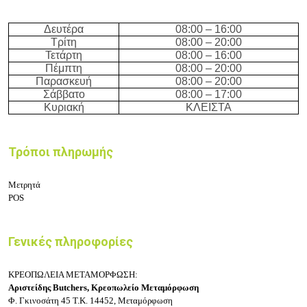
Δευτέρα
08:
0
0 – 16
:
0
0
Τρίτη
08:
0
0 –
20
:
0
0
Τετάρτη
08:
0
0 – 16
:
0
0
Πέμπτη
08:
0
0 –
20
:
0
0
Παρασκευή
08:
0
0 –
20
:
0
0
Σάββατο
08:
0
0 – 17
:
0
0
Κυριακή
ΚΛΕΙΣΤΑ
Τρόποι πληρωμής
Μετρητά
POS
Γενικές πληροφορίες
ΚΡΕΟΠΩΛΕΙΑ ΜΕΤΑΜΟΡΦΩΣΗ:
Αριστείδης Butchers,
Κρεοπωλείο Μεταμόρφωση
Φ. Γκινοσάτη 45
Τ.Κ. 14452, Μεταμόρφωση