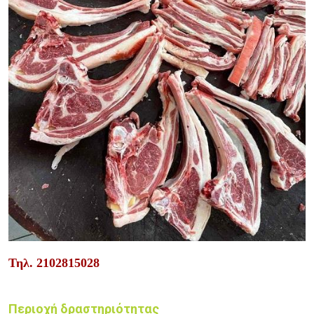
Τηλ.
2102815028
Περιοχή δραστηριότητας