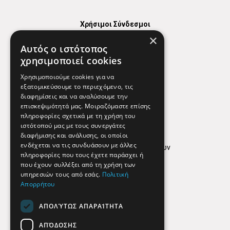
Χρήσιμοι Σύνδεσμοι
×
Χάρτης
Αυτός ο ιστότοπος
Χρήσιμα Τηλέφωνα
χρησιμοποιεί cookies
Εφημερεύοντα Φαρμακεία
Χρησιμοποιούμε cookies για να
εξατομικεύσουμε το περιεχόμενο, τις
διαφημίσεις και να αναλύσουμε την
επισκεψιμότητά μας. Μοιραζόμαστε επίσης
Απόρρητο
πληροφορίες σχετικά με τη χρήση του
ιστότοπού μας με τους συνεργάτες
Όροι Χρήσης
διαφήμισης και ανάλυσης, οι οποίοι
ενδέχεται να τις συνδυάσουν με άλλες
Πολιτική προστασίας δεδομένων
πληροφορίες που τους έχετε παράσχει ή
Findhere
που έχουν συλλέξει από τη χρήση των
υπηρεσιών τους από εσάς.
Πολιτική
Απορρήτου
Social Media
ΑΠΟΛΎΤΩΣ ΑΠΑΡΑΊΤΗΤΑ
ΑΠΌΔΟΣΗΣ