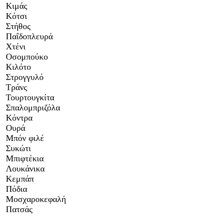
Κιμάς
Κότσι
Στήθος
Παΐδοπλευρά
Χτένι
Οσομπούκο
Κιλότο
Στρογγυλό
Τράνς
Τουρτουγκίτα
Σπαλομπριζόλα
Κόντρα
Ουρά
Μπόν φιλέ
Συκώτι
Μπιφτέκια
Λουκάνικα
Κεμπάπ
Πόδια
Μοσχαροκεφαλή
Πατσάς