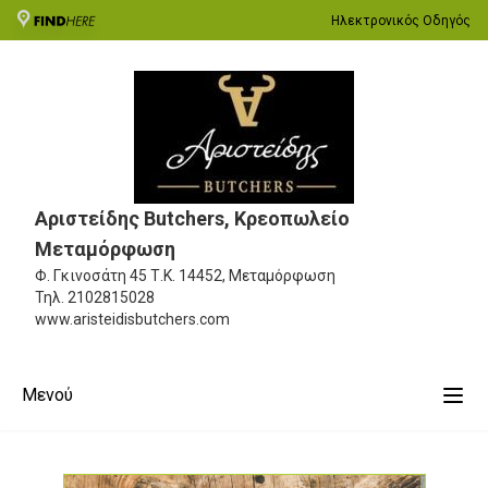
Ηλεκτρονικός Οδηγός
Αριστείδης Butchers, Κρεοπωλείο
Μεταμόρφωση
Φ. Γκινοσάτη 45
Τ.Κ. 14452, Μεταμόρφωση
Τηλ.
2102815028
www.aristeidisbutchers.com
Μενού