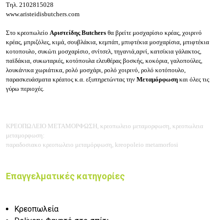
Τηλ.
2102815028
www.aristeidisbutchers.com
Στο κρεοπωλείο
Αριστείδης Butchers
θα βρείτε μοσχαρίσιο κρέας, χοιρινό
κρέας, μπριζόλες, κιμά, σουβλάκια, κεμπάπ, μπιφτέκια μοσχαρίσια, μπιφτέκια
κοτοπουλο, συκώτι μοσχαρίσιο, σνίτσελ, τηγανιά,αρνί, κατσίκια γάλακτος,
παϊδάκια, συκωταριές, κοτόπουλα ελευθέρας βοσκής, κοκόρια, γαλοπούλες,
λουκάνικα χωριάτικα, ρολό μοσχάρι, ρολό χοιρινό, ρολό κοτόπουλο,
παρασκευάσματα κρέατος κ.α. εξυπηρετώντας την
Μεταμόρφωση
και όλες τις
γύρω περιοχές.
ΚΡΕΟΠΩΛΕΙΟ ΜΕΤΑΜΟΡΦΩΣΗ, κρεοπωλειο μεταμορφωση, κρεοπωλεια
μεταμορφωση:
παραδοσιακο κρεοπωλειο μεταμόρφωση, kreopoleio metamorfosi
Επαγγελματικές κατηγορίες
Κρεοπωλεία