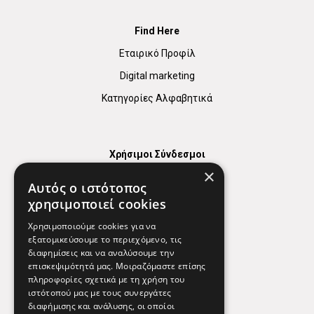
Find Here
Εταιρικό Προφίλ
Digital marketing
Κατηγορίες Αλφαβητικά
Χρήσιμοι Σύνδεσμοι
×
Χάρτης
Αυτός ο ιστότοπος
Χρήσιμα Τηλέφωνα
χρησιμοποιεί cookies
Εφημερεύοντα Φαρμακεία
Χρησιμοποιούμε cookies για να
εξατομικεύσουμε το περιεχόμενο, τις
διαφημίσεις και να αναλύσουμε την
επισκεψιμότητά μας. Μοιραζόμαστε επίσης
Απόρρητο
πληροφορίες σχετικά με τη χρήση του
ιστότοπού μας με τους συνεργάτες
Όροι Χρήσης
διαφήμισης και ανάλυσης, οι οποίοι