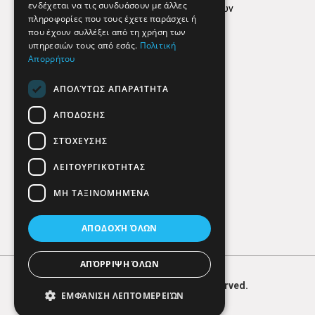
ενδέχεται να τις συνδυάσουν με άλλες
Πολιτική προστασίας δεδομένων
πληροφορίες που τους έχετε παράσχει ή
Findhere
που έχουν συλλέξει από τη χρήση των
υπηρεσιών τους από εσάς.
Πολιτική
Απορρήτου
Social Media
ΑΠΟΛΎΤΩΣ ΑΠΑΡΑΊΤΗΤΑ
ΑΠΌΔΟΣΗΣ
ΣΤΌΧΕΥΣΗΣ
ΛΕΙΤΟΥΡΓΙΚΌΤΗΤΑΣ
ΜΗ ΤΑΞΙΝΟΜΗΜΈΝΑ
ΑΠΟΔΟΧΉ ΌΛΩΝ
ΑΠΌΡΡΙΨΗ ΌΛΩΝ
© 2026
FIND
HERE. All Rights Reserved.
ΕΜΦΆΝΙΣΗ ΛΕΠΤΟΜΕΡΕΙΏΝ