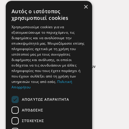
×
Χάρτης
Αυτός ο ιστότοπος
Χρήσιμα Τηλέφωνα
χρησιμοποιεί cookies
Εφημερεύοντα Φαρμακεία
Χρησιμοποιούμε cookies για να
εξατομικεύσουμε το περιεχόμενο, τις
διαφημίσεις και να αναλύσουμε την
επισκεψιμότητά μας. Μοιραζόμαστε επίσης
Απόρρητο
πληροφορίες σχετικά με τη χρήση του
ιστότοπού μας με τους συνεργάτες
Όροι Χρήσης
διαφήμισης και ανάλυσης, οι οποίοι
ενδέχεται να τις συνδυάσουν με άλλες
Πολιτική προστασίας δεδομένων
πληροφορίες που τους έχετε παράσχει ή
Findhere
που έχουν συλλέξει από τη χρήση των
υπηρεσιών τους από εσάς.
Πολιτική
Απορρήτου
Social Media
ΑΠΟΛΎΤΩΣ ΑΠΑΡΑΊΤΗΤΑ
ΑΠΌΔΟΣΗΣ
ΣΤΌΧΕΥΣΗΣ