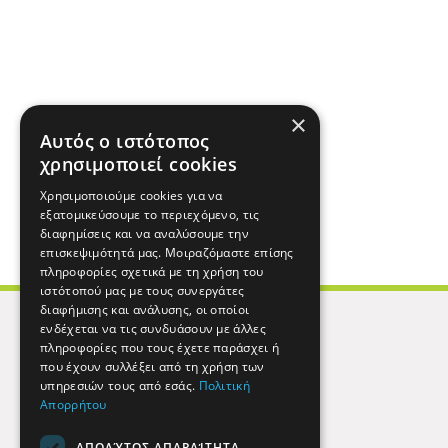
×
Αυτός ο ιστότοπος
χρησιμοποιεί cookies
Χρησιμοποιούμε cookies για να
εξατομικεύσουμε το περιεχόμενο, τις
διαφημίσεις και να αναλύσουμε την
επισκεψιμότητά μας. Μοιραζόμαστε επίσης
πληροφορίες σχετικά με τη χρήση του
ιστότοπού μας με τους συνεργάτες
διαφήμισης και ανάλυσης, οι οποίοι
ενδέχεται να τις συνδυάσουν με άλλες
πληροφορίες που τους έχετε παράσχει ή
που έχουν συλλέξει από τη χρήση των
υπηρεσιών τους από εσάς.
Πολιτική
Απορρήτου
ΑΠΟΛΎΤΩΣ ΑΠΑΡΑΊΤΗΤΑ