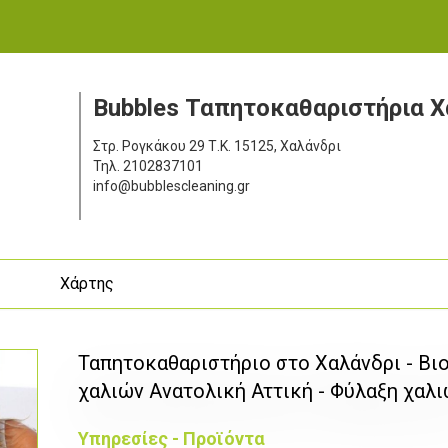
Bubbles Ταπητοκαθαριστήρια Χ
Στρ. Ρογκάκου 29
Τ.Κ. 15125, Χαλάνδρι
Τηλ.
2102837101
info@bubblescleaning.gr
ς
Χάρτης
Ταπητοκαθαριστήριο στο Χαλάνδρι - Βι
χαλιών Ανατολική Αττική - Φύλαξη χαλ
Υπηρεσίες - Προϊόντα