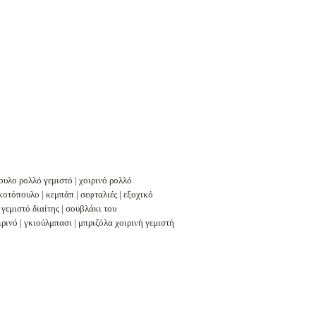
ουλο ρολλό γεμιστό
|
χοιρινό ρολλό
 κοτόπουλο
|
κεμπάπ
|
σεφταλιές
|
εξοχικό
γεμιστό διαίτης
|
σουβλάκι του
ιρινό
|
γκιούλμπασι
|
μπριζόλα χοιρινή γεμιστή