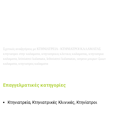
Σχετικές αναζητήσεις με ΚΤΗΝΙΑΤΡΕΙΑ - ΚΤΗΝΙΑΤΡΟΙ ΚΑΛΑΜΑΤΑΣ
κτηνιατροι στην καλαματα, κτηνιατρικες κλινικες καλαματας, κτηνιατρια
καλαματα, ktiniatroi kalamata, kthniatroi kalamatas, ιατρεια μικρων ζωων
καλαματα, κτηνιατρος καλαματα
Επαγγελματικές κατηγορίες
Κτηνιατρεία, Κτηνιατρικές Κλινικές, Κτηνίατροι