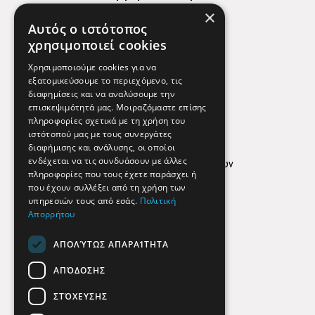
×
Χάρτης
Αυτός ο ιστότοπος
Χρήσιμα Τηλέφωνα
χρησιμοποιεί cookies
Εφημερεύοντα Φαρμακεία
Χρησιμοποιούμε cookies για να
εξατομικεύσουμε το περιεχόμενο, τις
διαφημίσεις και να αναλύσουμε την
επισκεψιμότητά μας. Μοιραζόμαστε επίσης
Απόρρητο
πληροφορίες σχετικά με τη χρήση του
ιστότοπού μας με τους συνεργάτες
Όροι Χρήσης
διαφήμισης και ανάλυσης, οι οποίοι
ενδέχεται να τις συνδυάσουν με άλλες
Πολιτική προστασίας δεδομένων
πληροφορίες που τους έχετε παράσχει ή
Findhere
που έχουν συλλέξει από τη χρήση των
υπηρεσιών τους από εσάς.
Πολιτική
Απορρήτου
Social Media
ΑΠΟΛΎΤΩΣ ΑΠΑΡΑΊΤΗΤΑ
ΑΠΌΔΟΣΗΣ
ΣΤΌΧΕΥΣΗΣ