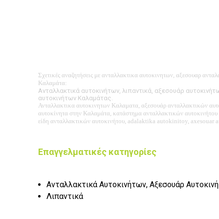
Σχετικές
αναζητήσεις με ανταλλακτικα αυτοκινητων, αξεσουαρ ανταλ
Καλαμάτα
:
Ανταλλακτικά αυτοκινήτων, λιπαντικά, αξεσουάρ αυτοκινήτ
αυτοκινήτων Καλαμάτας.
Ανταλλακτικα
αυτοκινητων Καλαματα, αξεσουάρ
ανταλλακτικών
αυτ
αυτοκίνητα στην Καλαμάτα, κατάστημα
ανταλλακτικών
αυτοκινήτου
είδη
ανταλλακτικών
αυτοκινήτου, adalaktika autokinitoy, axesouar a
Επαγγελματικές κατηγορίες
Ανταλλακτικά Αυτοκινήτων, Αξεσουάρ Αυτοκιν
Λιπαντικά