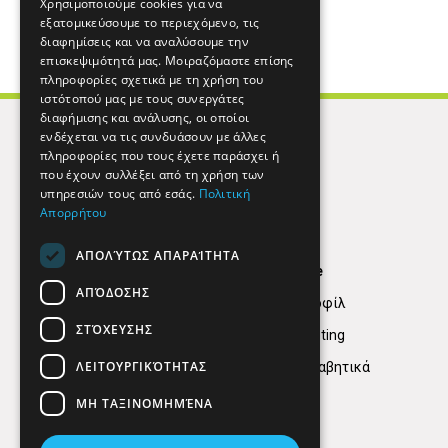
Χρησιμοποιούμε cookies για να
εξατομικεύσουμε το περιεχόμενο, τις
διαφημίσεις και να αναλύσουμε την
επισκεψιμότητά μας. Μοιραζόμαστε επίσης
πληροφορίες σχετικά με τη χρήση του
ιστότοπού μας με τους συνεργάτες
διαφήμισης και ανάλυσης, οι οποίοι
ενδέχεται να τις συνδυάσουν με άλλες
πληροφορίες που τους έχετε παράσχει ή
που έχουν συλλέξει από τη χρήση των
υπηρεσιών τους από εσάς.
Πολιτική
Απορρήτου
ΑΠΟΛΎΤΩΣ ΑΠΑΡΑΊΤΗΤΑ
Find Here
ΑΠΌΔΟΣΗΣ
Εταιρικό Προφίλ
ΣΤΌΧΕΥΣΗΣ
Digital marketing
ΛΕΙΤΟΥΡΓΙΚΌΤΗΤΑΣ
Κατηγορίες Αλφαβητικά
ΜΗ ΤΑΞΙΝΟΜΗΜΈΝΑ