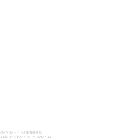
ΥΜΑΝΣΕΙΣ ΚΟΡΙΝΘΟΣ:
is stin korinuo, mioktonies