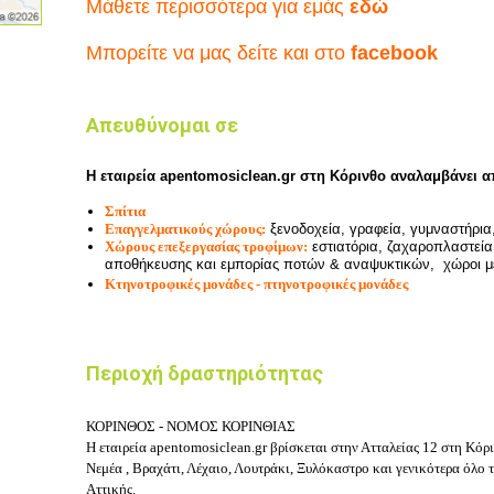
Μάθετε περισσότερα για εμάς
εδώ
Μπορείτε να μας δείτε και στο
facebook
Απευθύνομαι σε
Η εταιρεία apentomosiclean.gr στη Κόρινθο αναλαμβάνει α
Σπίτια
Επαγγελματικούς χώρους:
ξενοδοχεία, γραφεία, γυμναστήρια
Χώρους επεξεργασίας τροφίμων:
εστιατόρια, ζαχαροπλαστεία
αποθήκευσης και εμπορίας ποτών & αναψυκτικών, χώροι μ
Κτηνοτροφικές μονάδες - πτηνοτροφικές μονάδες
Περιοχή δραστηριότητας
ΚΟΡΙΝΘΟΣ - ΝΟΜΟΣ ΚΟΡΙΝΘΙΑΣ
Η εταιρεία apentomosiclean.gr βρίσκεται στην Ατταλείας 12 στη Κόρι
Νεμέα , Βραχάτι, Λέχαιο, Λουτράκι, Ξυλόκαστρο και γενικότερα όλο 
Αττικής.