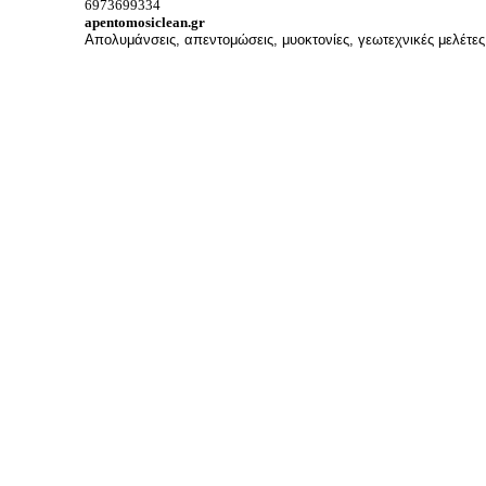
6973699334
apentomosiclean.gr
Απολυμάνσεις, απεντομώσεις, μυοκτονίες, γεωτεχνικές μελέτες