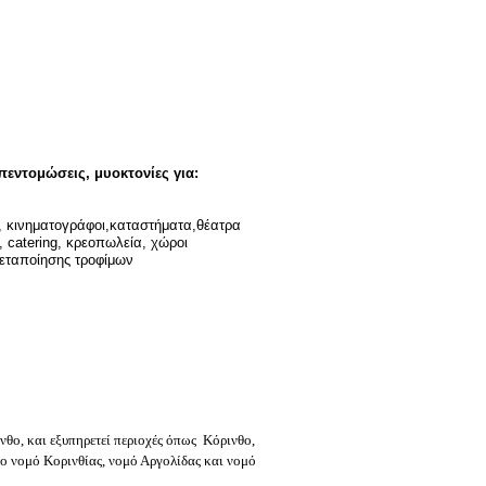
πεντομώσεις, μυοκτονίες για
:
, κινηματογράφοι,καταστήματα,θέατρα
, catering, κρεοπωλεία, χώροι
εταποίησης τροφίμων
νθο, και εξυπηρετεί περιοχές όπως Κόρινθο,
το νομό Κορινθίας, νομό Αργολίδας
και νομό