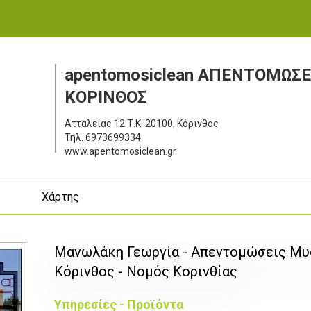
apentomosiclean ΑΠΕΝΤΟΜΩΣΕ
ΚΟΡΙΝΘΟΣ
Ατταλείας 12
Τ.Κ. 20100, Κόρινθος
Τηλ.
6973699334
www.apentomosiclean.gr
ς
Χάρτης
Μανωλάκη Γεωργία - Απεντομώσεις Μυ
Κόρινθος - Νομός Κορινθίας
Υπηρεσίες - Προϊόντα