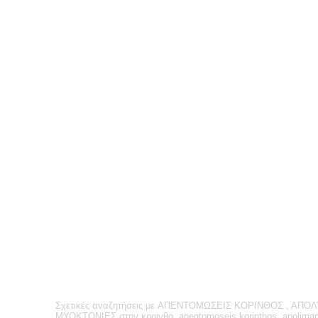
Σχετικές
αναζητήσεις με
ΑΠΕΝΤΟΜΩΣΕΙΣ ΚΟΡΙΝΘΟΣ , ΑΠΟΛ
ΜΥΟΚΤΟΝΙΕΣ στην κρρινθο, apentomoseis korinthos, apolimanse