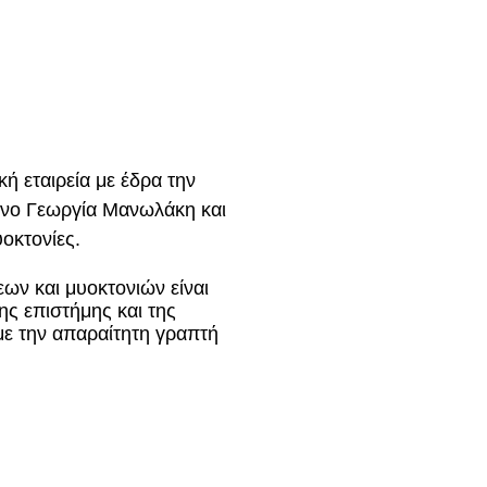
κή εταιρεία με έδρα την
όνο Γεωργία Μανωλάκη και
υοκτονίες.
ν και μυοκτονιών είναι
της επιστήμης και της
με την απαραίτητη γραπτή