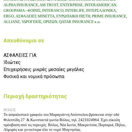
ALPHA INSURANCE, AM TRUST, ENTERPRISE,
INTERAMERICAN,
GROUPAMA -
ΦΟΙΝΙΞ,
INTERASCO, INTERLIFE, ΙΝΤΕΡΣΑΛΟΝΙΚΑ,
ERGO, ΑΣΦΑΛΕΙΕΣ ΜΙΝΕΤΤΑ,
ΕΥΡΩΠΑΙΚΗ ΠΙΣΤΗ, PRIME INSURANCE,
ALLIANZ, ΥΔΡΟΓΕΙΟΣ, ΟΡΙΖΩΝ, QATAR INSURANCE
κ.α.
Απευθύνομαι σε
ΑΣΦΑΛΕΙΕΣ ΓΙΑ:
Ιδιώτες
Επιχειρήσεις μικρές μεσαίες μεγάλες
Φυσικά και νομικά πρόσωπα
Περιοχή δραστηριότητας
ΒΟΛΟΣ
Το ασφαλιστικό γραφείο του Μαραγιάννη Απόστολου βρίσκεται στην οδό
Φιλιππίδη 27
& Κωνσταντά
γωνία
Βόλος,
τηλ. 2421024964
. Έχει εύκολη
πρόσβαση από τις περιοχές: Βόλος, Νέα Ιωνία, Μακρινίτσα, Πορταριά, Πήλιο,
Αλμυρός και γενικότερα όλο το νομό Μαγνησίας.