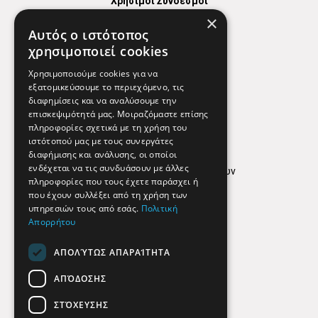
Χρήσιμοι Σύνδεσμοι
×
Χάρτης
Αυτός ο ιστότοπος
Χρήσιμα Τηλέφωνα
χρησιμοποιεί cookies
Εφημερεύοντα Φαρμακεία
Χρησιμοποιούμε cookies για να
εξατομικεύσουμε το περιεχόμενο, τις
διαφημίσεις και να αναλύσουμε την
επισκεψιμότητά μας. Μοιραζόμαστε επίσης
Απόρρητο
πληροφορίες σχετικά με τη χρήση του
ιστότοπού μας με τους συνεργάτες
Όροι Χρήσης
διαφήμισης και ανάλυσης, οι οποίοι
ενδέχεται να τις συνδυάσουν με άλλες
Πολιτική προστασίας δεδομένων
πληροφορίες που τους έχετε παράσχει ή
Findhere
που έχουν συλλέξει από τη χρήση των
υπηρεσιών τους από εσάς.
Πολιτική
Απορρήτου
Social Media
ΑΠΟΛΎΤΩΣ ΑΠΑΡΑΊΤΗΤΑ
ΑΠΌΔΟΣΗΣ
ΣΤΌΧΕΥΣΗΣ