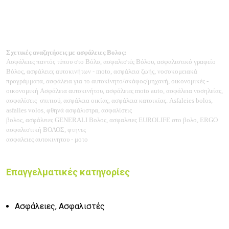
Σχετικές αναζητήσεις με ασφάλειες Βολος:
Ασφάλειες παντός τύπου στο Βόλο, ασφαλιστές Βόλου, ασφαλιστικό γραφείο
Βόλος, ασφάλειες αυτοκινήτων - moto, ασφάλεια ζωής, νοσοκομειακά
προγράμματα, ασφάλεια για το αυτοκίνητο/σκάφος/μηχανή, οικονομικές -
οικονομική
Ασφάλεια αυτοκινήτου, ασφάλειες moto auto,
ασφάλεια νοσηλείας,
ασφαλίσεις σπιτιού, ασφάλεια οικίας, ασφάλεια κατοικίας. Asfaleies bolos,
asfalies volos, φθηνά ασφάλιστρα, ασφαλίσεις
βολος,
ασφάλειες
GENERALI Βολος, ασφαλειες
EUROLIFE στο βολο, ERGO
ασφαλιστική ΒΟΛΟΣ, φτηνες
ασφαλειες αυτοκινητου - μοτο
Επαγγελματικές κατηγορίες
Ασφάλειες, Ασφαλιστές