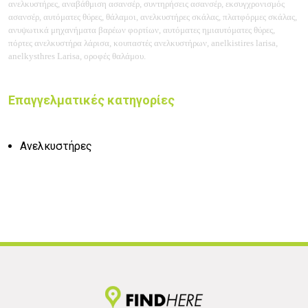
ανελκυστήρες, αναβάθμιση ασανσέρ, συντηρήσεις ασανσέρ, εκσυγχρονισμός
ασανσέρ, αυτόματες θύρες, θάλαμοι, ανελκυστήρες σκάλας, πλατφόρμες σκάλας,
ανυψωτικά μηχανήματα βαρέων φορτίων, αυτόματες ημιαυτόματες θύρες,
πόρτες ανελκυστήρα λάρισα, κουπαστές ανελκυστήρων, anelkistires larisa,
anelkysthres Larisa, οροφές θαλάμου.
Επαγγελματικές κατηγορίες
Ανελκυστήρες