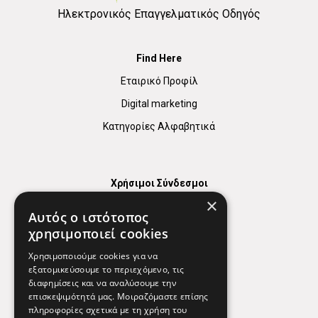
Ηλεκτρονικός Επαγγελματικός Οδηγός
Find Here
Εταιρικό Προφίλ
Digital marketing
Κατηγορίες Αλφαβητικά
Χρήσιμοι Σύνδεσμοι
×
Χάρτης
Αυτός ο ιστότοπος
Χρήσιμα Τηλέφωνα
χρησιμοποιεί cookies
Εφημερεύοντα Φαρμακεία
Χρησιμοποιούμε cookies για να
εξατομικεύσουμε το περιεχόμενο, τις
διαφημίσεις και να αναλύσουμε την
επισκεψιμότητά μας. Μοιραζόμαστε επίσης
Απόρρητο
πληροφορίες σχετικά με τη χρήση του