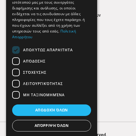
ιστότοπού μας με τους συνεργάτες
Όροι Χρήσης
διαφήμισης και ανάλυσης, οι οποίοι
ενδέχεται να τις συνδυάσουν με άλλες
Πολιτική προστασίας δεδομένων
πληροφορίες που τους έχετε παράσχει ή
Findhere
που έχουν συλλέξει από τη χρήση των
υπηρεσιών τους από εσάς.
Πολιτική
Απορρήτου
Social Media
ΑΠΟΛΎΤΩΣ ΑΠΑΡΑΊΤΗΤΑ
ΑΠΌΔΟΣΗΣ
ΣΤΌΧΕΥΣΗΣ
ΛΕΙΤΟΥΡΓΙΚΌΤΗΤΑΣ
ΜΗ ΤΑΞΙΝΟΜΗΜΈΝΑ
ΑΠΟΔΟΧΉ ΌΛΩΝ
ΑΠΌΡΡΙΨΗ ΌΛΩΝ
© 2026
FIND
HERE. All Rights Reserved.