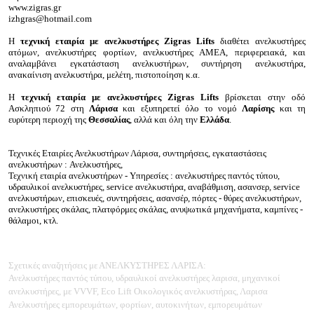
www.zigras.gr
izhgras@hotmail.com
Η
τεχνική εταιρία με ανελκυστήρες Zigras Lifts
διαθέτει ανελκυστήρες
ατόμων, ανελκυστήρες φορτίων, ανελκυστήρες ΑΜΕΑ, περιφερειακά, και
αναλαμβάνει εγκατάσταση ανελκυστήρων, συντήρηση ανελκυστήρα,
ανακαίνιση ανελκυστήρα, μελέτη, πιστοποίηση κ.α.
Η
τεχνική εταιρία με ανελκυστήρες Zigras Lifts
βρίσκεται στην οδό
Ασκληπιού 72 στη
Λάρισα
και εξυπηρετεί όλο το νομό
Λαρίσης
και τη
ευρύτερη περιοχή της
Θεσσαλίας
, αλλά και όλη την
Ελλάδα
.
Τεχνικές Εταιρίες Ανελκυστήρων Λάρισα, συντηρήσεις, εγκαταστάσεις
ανελκυστήρων :
Ανελκυστήρες,
Τεχνική εταιρία ανελκυστήρων - Υπηρεσίες : ανελκυστήρες παντός τύπου,
υδραυλικοί ανελκυστήρες, service ανελκυστήρα, αναβάθμιση, ασανσερ, service
ανελκυστήρων, επισκευές, συντηρήσεις, ασανσέρ, πόρτες - θύρες ανελκυστήρων,
ανελκυστήρες σκάλας, πλατφόρμες σκάλας, ανυψωτικά μηχανήματα, καμπίνες -
θάλαμοι, κτλ.
Σχετικές αναζητήσεις με ΑΝΕΛΚΥΣΤΗΡΕΣ ΛΑΡΙΣΑ:
Ανελκυστήρες παντός τύπου, υδραυλικοί ανελκυστήρες λαρισα, μηχανικοί
ανελκυστήρες, με VVVF, Eco Lift Οικολογικός ανελκυστήρας, Λαρισα
Ανελκυστήρες εμπορευμάτων, φορτίων, αυτοκινήτων, εμπορευμάτων