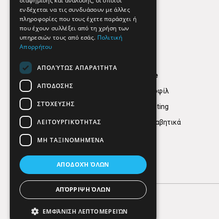
διαφήμισης και ανάλυσης, οι οποίοι
ενδέχεται να τις συνδυάσουν με άλλες
πληροφορίες που τους έχετε παράσχει ή
που έχουν συλλέξει από τη χρήση των
υπηρεσιών τους από εσάς.
Πολιτική
Απορρήτου
ΑΠΟΛΎΤΩΣ ΑΠΑΡΑΊΤΗΤΑ
Find Here
ΑΠΌΔΟΣΗΣ
Εταιρικό Προφίλ
ΣΤΌΧΕΥΣΗΣ
Digital marketing
ΛΕΙΤΟΥΡΓΙΚΌΤΗΤΑΣ
Κατηγορίες Αλφαβητικά
ΜΗ ΤΑΞΙΝΟΜΗΜΈΝΑ
ΑΠΟΔΟΧΉ ΌΛΩΝ
ΑΠΌΡΡΙΨΗ ΌΛΩΝ
ΕΜΦΆΝΙΣΗ ΛΕΠΤΟΜΕΡΕΙΏΝ