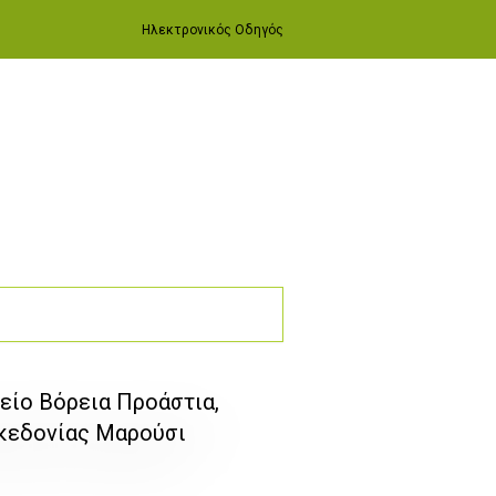
Ηλεκτρονικός Οδηγός
είο Βόρεια Προάστια,
κεδονίας Μαρούσι