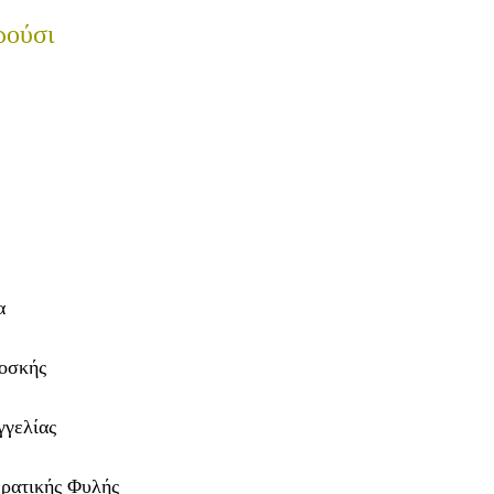
ρούσι
α
οσκής
γγελίας
ρατικής Φυλής