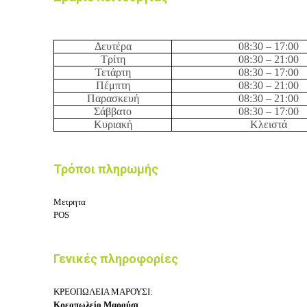
Δευτέρα
08:3
0 – 17
:
0
0
Τρίτη
08:3
0 –
21
:
0
0
Τετάρτη
08:3
0 – 17
:
0
0
Πέμπτη
08:3
0 –
21
:
0
0
Παρασκευή
08:3
0 –
21
:
0
0
Σάββατο
08:3
0 – 17
:
0
0
Κυριακή
Κλειστά
Τρόποι πληρωμής
Μετρητα
POS
Γενικές πληροφορίες
ΚΡΕΟΠΩΛΕΙΑ ΜΑΡΟΥΣΙ:
Κρεοπωλείο Μαρούσι