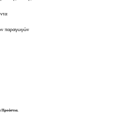
όντα
ών παραγωγών
 Προάστια.