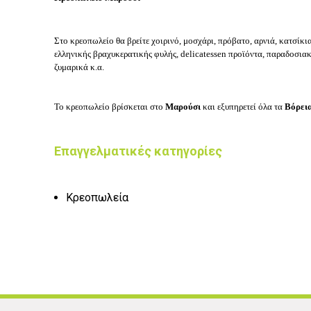
Στο κρεοπωλείο θα βρείτε χοιρινό, μοσχάρι, πρόβατο, αρνιά, κατσίκι
ελληνικής βραχυκερατικής φυλής, delicatessen προϊόντα, παραδοσιακ
ζυμαρικά κ.α.
Το κρεοπωλείο
βρίσκεται στο
Μαρούσι
και εξυπηρετεί όλα τα
Βόρεια
Επαγγελματικές κατηγορίες
Κρεοπωλεία