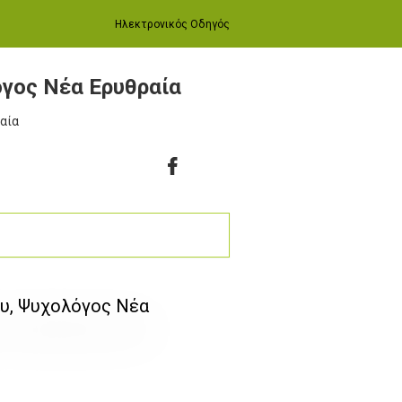
Ηλεκτρονικός Οδηγός
γος Νέα Ερυθραία
ραία
ου, Ψυχολόγος Νέα