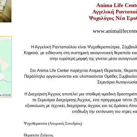
Anima Life Cent
Αγγελική Ραντοπο
Ψυχολόγος
Νέα Ερυ
www.animalifecente
Η Αγγελική Ραντοπούλου είναι
Ψυχοθεραπεύτρια, Σύμβουλο
Κηφισιά, με ειδίκευση στη συστημική οικογενειακή θεραπεία κ
στην ευρύτερη μορφή της γίνεται μέσο αυτογνωσ
Στο Anima Life Center παρέχεται Ατομική Θεραπεία, Θεραπ
Παράλληλα οργανώνονται και υλοποιούνται Ομάδες Συμβουλευτι
Σεμινάρια Αυτογνωσί
Η Διαχείριση Άγχους αποτελεί μια σταθερή ομαδική δραστηριότ
τα Σεμινάρια Διαχείρισης Άγχους, ένα πρόγραμμα πέντε (
εξοικείωση με τεχνικές διαχείρισης άγχους και τις Δράσεις Απ
επιδίωξη την εκτόνωση του στρες κ
Ψυχοθεραπεία (Ατομικές Συνεδρίες)
Θεραπεία Ζεύγους