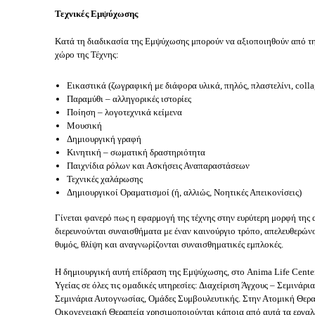
Τεχνικές Εμψύχωσης
Κατά τη διαδικασία της Εμψύχωσης μπορούν να αξιοποιηθούν από τη
χώρο της Τέχνης:
Εικαστικά (ζωγραφική με διάφορα υλικά, πηλός, πλαστελίνι, colla
Παραμύθι – αλληγορικές ιστορίες
Ποίηση – λογοτεχνικά κείμενα
Μουσική
Δημιουργική γραφή
Κινητική – σωματική δραστηριότητα
Παιχνίδια ρόλων και Ασκήσεις Αναπαραστάσεων
Τεχνικές χαλάρωσης
Δημιουργικοί Οραματισμοί (ή, αλλιώς, Νοητικές Απεικονίσεις)
Γίνεται φανερό πως η εφαρμογή της τέχνης στην ευρύτερη μορφή της
διερευνούνται συναισθήματα με έναν καινούργιο τρόπο, απελευθερών
θυμός, θλίψη και αναγνωρίζονται συναισθηματικές εμπλοκές.
Η δημιουργική αυτή επίδραση της Εμψύχωσης, στο Anima Life Center
Υγείας σε όλες τις ομαδικές υπηρεσίες: Διαχείριση Άγχους – Σεμινάρι
Σεμινάρια Αυτογνωσίας, Ομάδες Συμβουλευτικής. Στην Ατομική Θερα
Οικογενειακή Θεραπεία χρησιμοποιούνται κάποια από αυτά τα εργαλε