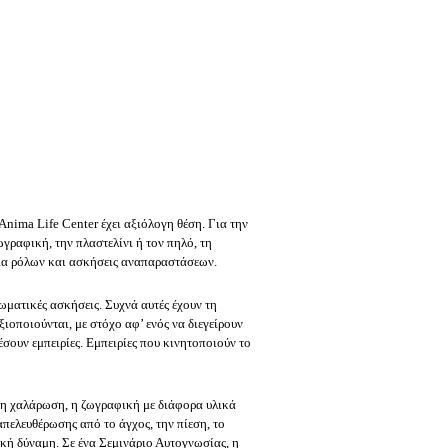
Anima
Life
Center
έχει αξιόλογη θέση. Για την
ωγραφική, την πλαστελίνι ή τον πηλό, τη
ίδια ρόλων και ασκήσεις αναπαραστάσεων.
ωματικές ασκήσεις. Συχνά αυτές έχουν τη
ξιοποιούνται, με στόχο αφ’ ενός να διεγείρουν
σουν εμπειρίες. Εμπειρίες που κινητοποιούν το
 η χαλάρωση, η ζωγραφική με διάφορα υλικά
απελευθέρωσης από το άγχος, την πίεση, το
τική δύναμη. Σε ένα Σεμινάριο Αυτογνωσίας, η