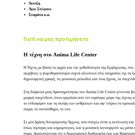
Άνοιξη
Άγιο Στέφανο
Σταμάτα κ.α.
Γιατί να μας προτιμήσετε
Η τέχνη στο Anima Life Center
Η Τέχνη, με βάση τις αρχές και την μεθοδολογία της Εμψύχωσης, στο
ακρίβεια, η ψυχοθεραπεύτρια συχνά αξιοποιεί στις υπηρεσίες της τη ζ
δημιουργική γραφή, τις μουσικές μελωδίες και τους ήχους, τα παιχν
Στη διάρκεια μιας δραστηριότητας του Anima Life Center γίνονται βι
μορφή παιχνιδιού, όπου εργαλεία από τον ευρύτερο χώρο της τέχνης α
το ενδιαφέρον και τη σκέψη των ανθρώπων και αφ’ ετέρου να προκαλέ
σώμα, το συναίσθημα, το νου.
Σε μία Δράση Αποφόρτισης Άγχους, που στόχος είναι η εκτόνωση και
όπως τέμπερες και κηρομπογιές, και η μουσική λειτουργούν ως μέσα 
στρες. Διαπιστώνεται ότι η δημιουργική διαδικασία έχει και θεραπευ