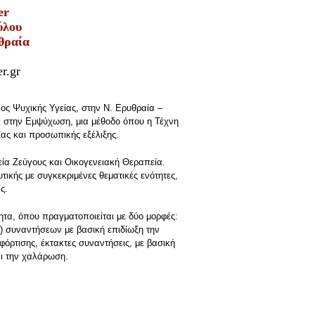
er
ύλου
θραία
r.gr
ς Ψυχικής Υγείας, στην Ν. Ερυθραία –
αι στην Εμψύχωση, μια μέθοδο όπου η Τέχνη
ίας και προσωπικής εξέλιξης.
εία Ζεύγους και Οικογενειακή Θεραπεία.
κής με συγκεκριμένες θεματικές ενότητες,
ας.
ητα, όπου πραγματοποιείται με δύο μορφές:
5) συναντήσεων με βασική επιδίωξη την
οφόρτισης, έκτακτες συναντήσεις, με βασική
αι την χαλάρωση.