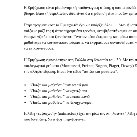
Η Εμψύχωση είναι μία δυναμική παιδαγωγική στάση, η οποία συνδέει
βίωμα. Βασική θεμελιώδης ιδέα είναι ότι η μάθηση είναι προϊόν εμπε
Στην πραγματικότητα Εμψυχωτές έχουμε υπάρξει όλοι….. όταν ήμαστ
παίξαμε μαζί της ή όταν πήραμε ένα τρενάκι, «επιβιβαστήκαμε» σε αυ
έπαιρνε «ζωή» και ζωντάνευε. Γινόταν μέσο έκφρασης και μέσω αυτού
μαθαίναμε να κοινωνικοποιούμαστε, να εκφράζουμε συναισθήματα, ν
να επικοινωνούμε.
Η Εμψύχωση εμφανίστηκε στη Γαλλία στη δεκαετία του ‘50. Με την
παιδαγωγικά ρεύματα (Montessori, Freinet, Rogers, Piaget, Dewey).
Ε
την αλληλεπίδραση. Είναι ένα είδος “παίζω και μαθαίνω”:
“Παίζω και μαθαίνω” τον εαυτό μου.
“Παίζω και μαθαίνω” να σχετίζομαι.
“Παίζω και μαθαίνω” να επικοινωνώ.
“Παίζω και μαθαίνω” να ξε-αγχώνομαι.
Η λέξη «εμψύχωση» (animacion) έχει την ρίζα της στη λατινική λέξη 
που δίνει ζωή, δίνει ψυχή, εμ-ψυχώνει.