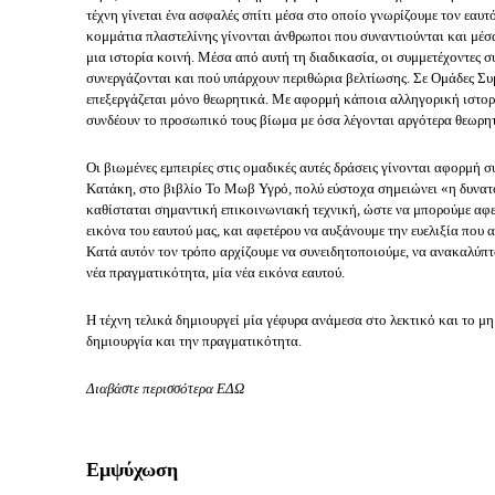
τέχνη γίνεται ένα ασφαλές σπίτι μέσα στο οποίο γνωρίζουμε τον εαυτ
κομμάτια πλαστελίνης γίνονται άνθρωποι που συναντιούνται και μέσα
μια ιστορία κοινή. Μέσα από αυτή τη διαδικασία, οι συμμετέχοντες 
συνεργάζονται και πού υπάρχουν περιθώρια βελτίωσης. Σε Ομάδες Συ
επεξεργάζεται μόνο θεωρητικά. Με αφορμή κάποια αλληγορική ιστορί
συνδέουν το προσωπικό τους βίωμα με όσα λέγονται αργότερα θεωρητ
Οι βιωμένες εμπειρίες στις ομαδικές αυτές δράσεις γίνονται αφορμή 
Κατάκη, στο βιβλίο
Το Μωβ
Υγρό, πολύ εύστοχα σημειώνει «η δυνατ
καθίσταται σημαντική επικοινωνιακή τεχνική, ώστε να μπορούμε αφε
εικόνα του εαυτού μας, και αφετέρου να αυξάνουμε την ευελιξία που α
Κατά αυτόν τον τρόπο αρχίζουμε να συνειδητοποιούμε, να ανακαλύπ
νέα πραγματικότητα, μία νέα εικόνα εαυτού.
Η τέχνη τελικά δημιουργεί μία γέφυρα ανάμεσα στο λεκτικό και το μη 
δημιουργία και την πραγματικότητα.
Διαβάστε περισσότερα
ΕΔΩ
Εμψύχωση