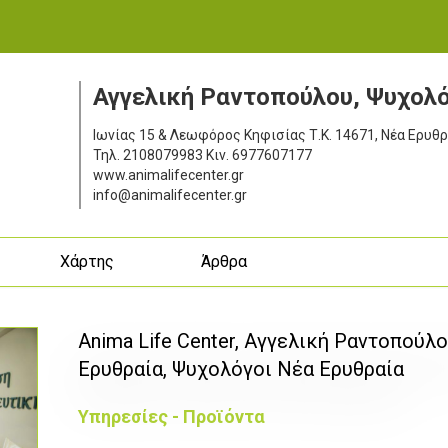
Αγγελική Ραντοπούλου, Ψυχολό
Ιωνίας 15 & Λεωφόρος Κηφισίας
Τ.Κ. 14671, Νέα Ερυθ
Τηλ.
2108079983
Κιν.
6977607177
www.animalifecenter.gr
info@animalifecenter.gr
ς
Χάρτης
Άρθρα
Anima Life Center, Αγγελική Ραντοπούλ
Ερυθραία, Ψυχολόγοι Νέα Ερυθραία
Υπηρεσίες - Προϊόντα