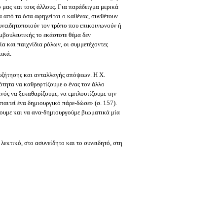
ό μας και τους άλλους. Για παράδειγμα μερικά
 από τα όσα αφηγείται ο καθένας, συνθέτουν
συνειδητοποιούν τον τρόπο που επικοινωνούν ή
μβουλευτικής το εκάστοτε θέμα δεν
α και παιχνίδια ρόλων, οι συμμετέχοντες
ικά.
συζήτησης και ανταλλαγής απόψεων. Η Χ.
ότητα να καθρεφτίζουμε ο ένας τον άλλο
νός να ξεκαθαρίζουμε, να εμπλουτίζουμε την
παιτεί ένα δημιουργικό πάρε-δώσε» (σ. 157).
τουμε και να ανα-δημιουργούμε βιωματικά μία
λεκτικό, στο ασυνείδητο και το συνειδητό, στη