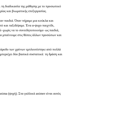
 τη διαδικασία της μάθησης με το προσωπικό
ιρίας και βιωματικής επεξεργασίας.
αν παιδιά. Όταν πήραμε μια κούκλα και
τό και ταξιδέψαμε. Ένα α-ψυχο παιχνίδι,
 -χωρίς να το συνειδητοποιούμε- ως παιδιά,
α μπαίνουμε στις θέσεις άλλων προσώπων και
 πάροδο των χρόνων εμπλουτίστηκε από πολλά
μπεριέχει δύο βασικά συστατικά: τη δράση και
anima (ψυχή). Στα γαλλικά animer είναι αυτός