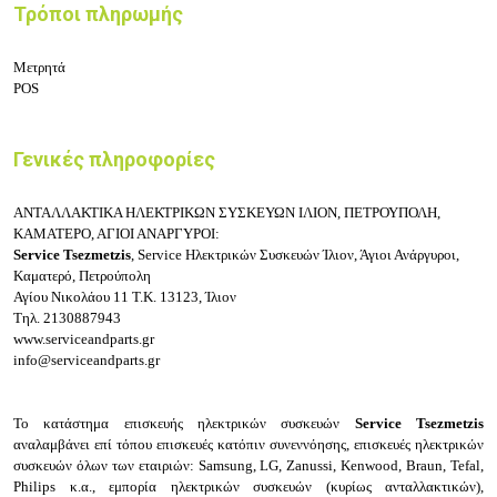
Τρόποι πληρωμής
Μετρητά
POS
Γενικές πληροφορίες
ΑΝΤΑΛΛΑΚΤΙΚΑ ΗΛΕΚΤΡΙΚΩΝ ΣΥΣΚΕΥΩΝ ΙΛΙΟΝ, ΠΕΤΡΟΥΠΟΛΗ,
ΚΑΜΑΤΕΡΟ, ΑΓΙΟΙ ΑΝΑΡΓΥΡΟΙ:
Service Tsezmetzis
, Service Ηλεκτρικών
Συσκευών
Ίλιον, Άγιοι Ανάργυροι,
Καματερό, Πετρούπολη
Αγίου Νικολάου 11
Τ.Κ. 13123, Ίλιον
Τηλ.
2130887943
www.serviceandparts.gr
info@serviceandparts.gr
Το κατάστημα επισκευής ηλεκτρικών συσκευών
Service Tsezmetzis
αναλαμβάνει επί τόπου επισκευές κατόπιν συνεννόησης, επισκευές ηλεκτρικών
συσκευών όλων των εταιριών: Samsung, LG, Zanussi, Kenwood, Braun, Tefal,
Philips κ.α., εμπορία ηλεκτρικών συσκευών (κυρίως ανταλλακτικών),