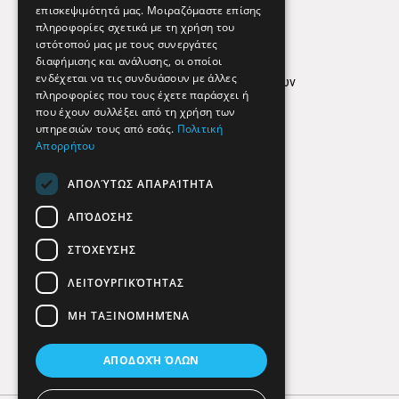
επισκεψιμότητά μας. Μοιραζόμαστε επίσης
Απόρρητο
πληροφορίες σχετικά με τη χρήση του
ιστότοπού μας με τους συνεργάτες
Όροι Χρήσης
διαφήμισης και ανάλυσης, οι οποίοι
ενδέχεται να τις συνδυάσουν με άλλες
Πολιτική προστασίας δεδομένων
πληροφορίες που τους έχετε παράσχει ή
Findhere
που έχουν συλλέξει από τη χρήση των
υπηρεσιών τους από εσάς.
Πολιτική
Απορρήτου
Social Media
ΑΠΟΛΎΤΩΣ ΑΠΑΡΑΊΤΗΤΑ
ΑΠΌΔΟΣΗΣ
ΣΤΌΧΕΥΣΗΣ
ΛΕΙΤΟΥΡΓΙΚΌΤΗΤΑΣ
ΜΗ ΤΑΞΙΝΟΜΗΜΈΝΑ
ΑΠΟΔΟΧΉ ΌΛΩΝ